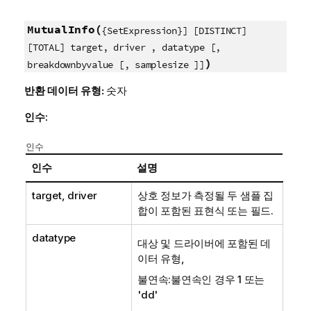
MutualInfo(
{SetExpression}] [DISTINCT]
[TOTAL] target, driver , datatype [,
)
breakdownbyvalue [, samplesize ]]
반환 데이터 유형:
숫자
인수:
인수
인수
설명
target, driver
상호 정보가 측정될 두 샘플 집
합이 포함된 표현식 또는 필드.
datatype
대상 및 드라이버에 포함된 데
이터 유형,
불연속:불연속인 경우 1 또는
'dd'