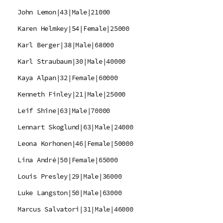
John Lemon|43|Male|21000
Karen Helmkey|54|Female|25000
Karl Berger|38|Male|68000
Karl Straubaum|30|Male|40000
Kaya Alpan|32|Female|60000
Kenneth Finley|21|Male|25000
Leif Shine|63|Male|70000
Lennart Skoglund|63|Male|24000
Leona Korhonen|46|Female|50000
Lina André|50|Female|65000
Louis Presley|29|Male|36000
Luke Langston|50|Male|63000
Marcus Salvatori|31|Male|46000