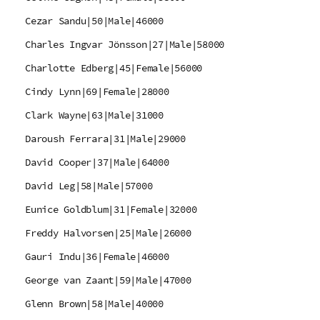
Cezar Sandu|50|Male|46000
Charles Ingvar Jönsson|27|Male|58000
Charlotte Edberg|45|Female|56000
Cindy Lynn|69|Female|28000
Clark Wayne|63|Male|31000
Daroush Ferrara|31|Male|29000
David Cooper|37|Male|64000
David Leg|58|Male|57000
Eunice Goldblum|31|Female|32000
Freddy Halvorsen|25|Male|26000
Gauri Indu|36|Female|46000
George van Zaant|59|Male|47000
Glenn Brown|58|Male|40000