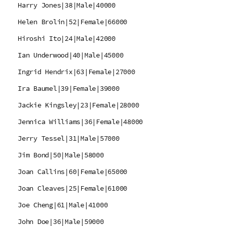
Harry Jones|38|Male|40000
Helen Brolin|52|Female|66000
Hiroshi Ito|24|Male|42000
Ian Underwood|40|Male|45000
Ingrid Hendrix|63|Female|27000
Ira Baumel|39|Female|39000
Jackie Kingsley|23|Female|28000
Jennica Williams|36|Female|48000
Jerry Tessel|31|Male|57000
Jim Bond|50|Male|58000
Joan Callins|60|Female|65000
Joan Cleaves|25|Female|61000
Joe Cheng|61|Male|41000
John Doe|36|Male|59000