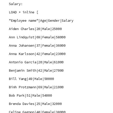
Salary:
LOAD * inline [
"Employee name"|Age|Gender|Salary
Aiden Charles|20|Male|25000
Ann Lindquist|69|Female|58000
Anna Johansen|37|Female|36000
Anna Karlsson|42|Female|23000
Antonio Garcia|20|Male|61000
Benjamin Smith|42|Male|27000
Bill Yang|49|Male|50000
Binh Protzmann|69|Male|21000
Bob Park|51|Male|54000
Brenda Davies|25|Male|32000
Celine Gagnon|48|Female|38000