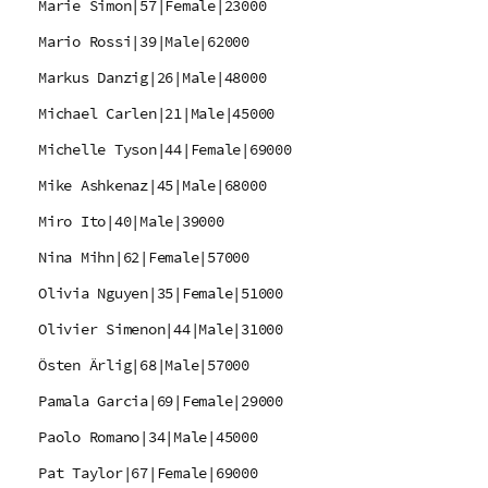
Marie Simon|57|Female|23000
Mario Rossi|39|Male|62000
Markus Danzig|26|Male|48000
Michael Carlen|21|Male|45000
Michelle Tyson|44|Female|69000
Mike Ashkenaz|45|Male|68000
Miro Ito|40|Male|39000
Nina Mihn|62|Female|57000
Olivia Nguyen|35|Female|51000
Olivier Simenon|44|Male|31000
Östen Ärlig|68|Male|57000
Pamala Garcia|69|Female|29000
Paolo Romano|34|Male|45000
Pat Taylor|67|Female|69000