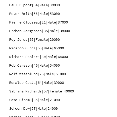
Paul Dupont|34|Male|38000
Peter Smith|56|Male|53000
Pierre Clouseau|21|Male|37000
Preben Jørgensen|35|Male|38000
Rey Jones|65|Female|20000
Ricardo Gucci|55|Male|65000
Richard Ranieri|30|Male|64000
Rob Carsson|46|Male|54000
Rolf Wesenlund|25|Male|51000
Ronaldo Costa|64|Male|39000
Sabrina Richards|57|Female|40000
Sato Hiromu|35|Male|21000
Sehoon Daw|57|Male|24000