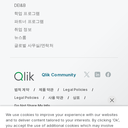
DEI&B
학업 프로그램
파트너 프로그램
취업 정보
뉴스룸
글로벌 사무실/연락처
Qlik Community
법적 계약
제품 약관
Legal Policies
Legal Policies
사용 약관
상표
Do Not Share My Info
Copyright © 1993-2026 QlikTech International AB. 무단 전재
We use cookies to improve your experience with our websites
및 복제를 금합니다.
and to deliver content tailored to your interests. By clicking ‘Ok’,
you accept the use of additional cookies which may involve