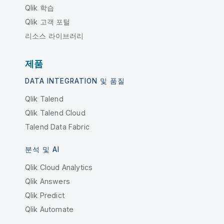
Qlik 학습
Qlik 고객 포털
리소스 라이브러리
제품
DATA INTEGRATION 및 품질
Qlik Talend
Qlik Talend Cloud
Talend Data Fabric
분석 및 AI
Qlik Cloud Analytics
Qlik Answers
Qlik Predict
Qlik Automate