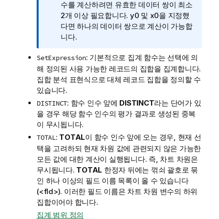
보
수를 계산하려면 유효한 데이터 쌍이 최소
메
2개 이상 필요합니다.
y0
및
x0
을 지정했
모
다면 하나의 데이터 쌍으로 계산이 가능합
니다.
: 기본적으로 집계 함수는 선택에 의
SetExpression
해 정의된 사용 가능한 레코드의 집합을 집계합니다.
집합 분석 표현식으로 대체 레코드 집합을 정의할 수
있습니다.
: 함수 인수 앞에
DISTINCT
라는 단어가 있
DISTINCT
을 경우 해당 함수 인수의 평가 결과로 생성된 중복
이 무시됩니다.
:
TOTAL
이 함수 인수 앞에 오는 경우, 현재 선
TOTAL
택을 고려하되 현재 차원 값에 관련되지 않은 가능한
모든 값에 대한 계산이 실행됩니다. 즉, 차트 차원은
무시됩니다.
TOTAL
한정자 뒤에는 꺾쇠 괄호로 묶
인 하나 이상의 필드 이름 목록이 올 수 있습니다
(
<fld>
). 이러한 필드 이름은 차트 차원 변수의 하위
집합이어야 합니다.
집계 범위 정의