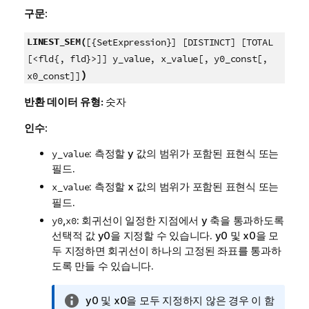
구문:
LINEST_SEM(
[{SetExpression}] [DISTINCT] [TOTAL
[<fld{, fld}>]] y_value, x_value[, y0_const[,
)
x0_const]]
반환 데이터 유형:
숫자
인수:
: 측정할
y
값의 범위가 포함된 표현식 또는
y_value
필드.
: 측정할
x
값의 범위가 포함된 표현식 또는
x_value
필드.
,
: 회귀선이 일정한 지점에서 y 축을 통과하도록
y0
x0
선택적 값
y0
을 지정할 수 있습니다.
y0
및
x0
을 모
두 지정하면 회귀선이 하나의 고정된 좌표를 통과하
도록 만들 수 있습니다.
정
y0
및
x0
을 모두 지정하지 않은 경우 이 함