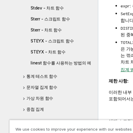
expr
Stdev - 차트 함수
SetEx
Sterr - 스크립트 함수
합니다
DISTI
Sterr - 차트 함수
된 중
STEYX - 스크립트 함수
TOTAL
은 가
STEYX - 차트 함수
는 꺾
차트 
linest 함수를 사용하는 방법의 예
집계 
통계 테스트 함수
제한 사항:
문자열 집계 함수
이러한 내부
가상 차원 함수
포함되어서는
중첩 집계
예제 스크립
Aggr
We use cookies to improve your experience with our websites
Table1: