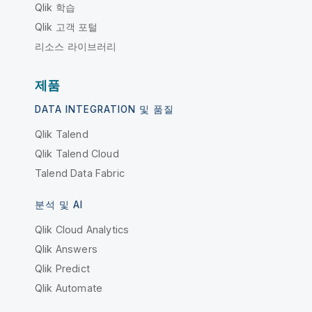
Qlik 학습
Qlik 고객 포털
리소스 라이브러리
제품
DATA INTEGRATION 및 품질
Qlik Talend
Qlik Talend Cloud
Talend Data Fabric
분석 및 AI
Qlik Cloud Analytics
Qlik Answers
Qlik Predict
Qlik Automate