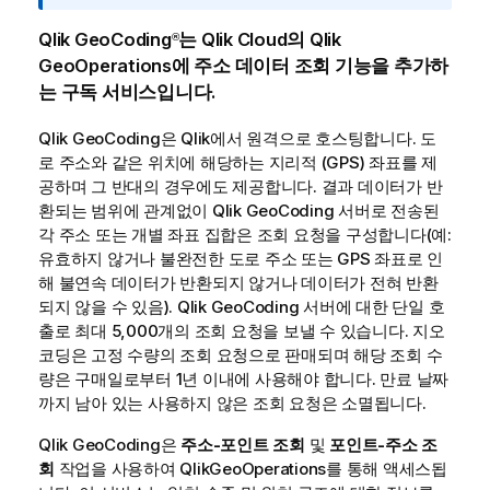
i
k
Qlik GeoCoding
는
Qlik Cloud
의
Qlik
®
C
GeoOperations
에 주소 데이터 조회 기능을 추가하
l
는 구독 서비스입니다.
o
u
Qlik GeoCoding
은
Qlik
에서 원격으로 호스팅합니다. 도
d
로 주소와 같은 위치에 해당하는 지리적 (GPS) 좌표를 제
정
공하며 그 반대의 경우에도 제공합니다. 결과 데이터가 반
부
환되는 범위에 관계없이
Qlik GeoCoding
서버로 전송된
메
각 주소 또는 개별 좌표 집합은 조회 요청을 구성합니다(예:
모
유효하지 않거나 불완전한 도로 주소 또는 GPS 좌표로 인
해 불연속 데이터가 반환되지 않거나 데이터가 전혀 반환
되지 않을 수 있음).
Qlik GeoCoding
서버에 대한 단일 호
출로 최대 5,000개의 조회 요청을 보낼 수 있습니다. 지오
코딩은 고정 수량의 조회 요청으로 판매되며 해당 조회 수
량은 구매일로부터 1년 이내에 사용해야 합니다. 만료 날짜
까지 남아 있는 사용하지 않은 조회 요청은 소멸됩니다.
Qlik GeoCoding
은
주소-포인트 조회
및
포인트-주소 조
회
작업을 사용하여
Qlik
GeoOperations
를 통해 액세스됩