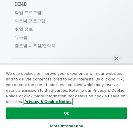
DEI&B
학업 프로그램
파트너 프로그램
취업 정보
뉴스룸
글로벌 사무실/연락처
We use cookies to improve your experience with our websites
Qlik Community
and to deliver content tailored to your interests. By clicking ‘Ok’,
you accept the use of additional cookies which may involve
data transmission to third parties. Refer to our Privacy & Cookie
법적 계약
제품 약관
Legal Policies
Notice or click ‘More Information’ for details on cookie usage on
Legal Policies
사용 약관
상표
our sites.
Privacy & Cookie Notice
지금 채팅
Do Not Share My Info
Ok
Copyright © 1993-2026 QlikTech International AB. 무단 전재
및 복제를 금합니다.
More Information