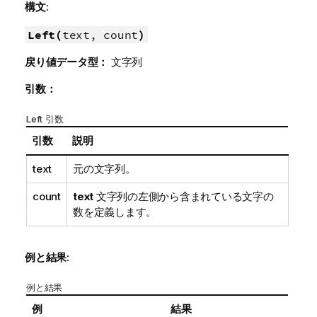
構文:
Left(
text, count
)
戻り値データ型：
文字列
引数：
Left 引数
引数
説明
text
元の文字列。
count
text
文字列の左側から含まれている文字の
数を定義します。
例と結果:
例と結果
例
結果