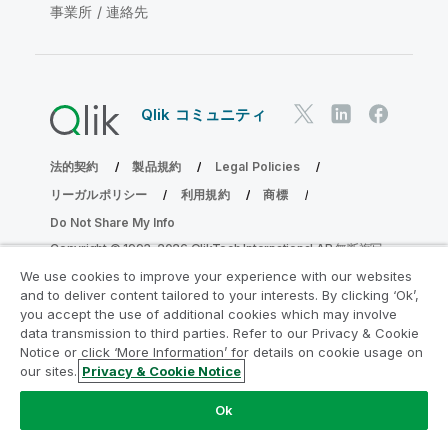
事業所 / 連絡先
Qlik コミュニティ
法的契約
製品規約
Legal Policies
リーガルポリシー
利用規約
商標
Do Not Share My Info
Copyright © 1993-2026 QlikTech International AB.無断複写・
転載を禁じます。
We use cookies to improve your experience with our websites
and to deliver content tailored to your interests. By clicking ‘Ok’,
you accept the use of additional cookies which may involve
data transmission to third parties. Refer to our Privacy & Cookie
分析の近代化プログラムに参加する
Notice or click ‘More Information’ for details on cookie usage on
our sites.
Privacy & Cookie Notice
分析最新化プログラムにより、重要な QlikView app を危険
にさらすことなく最新化しましょう。
ここをクリック
して詳
Ok
細を表示するか、次にお問い合わせください。
ampquestions@qlik.com