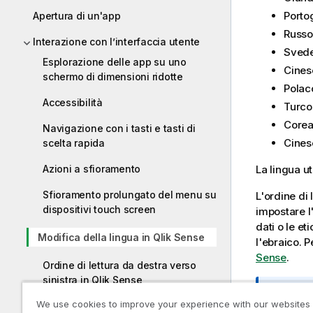
Porto
Apertura di un'app
Russo
Interazione con l’interfaccia utente
Sved
Esplorazione delle app su uno
Cines
schermo di dimensioni ridotte
Polac
Accessibilità
Turco
Core
Navigazione con i tasti e tasti di
Cines
scelta rapida
Azioni a sfioramento
La lingua ut
Sfioramento prolungato del menu su
L'ordine di 
dispositivi touch screen
impostare l'
dati o le et
Modifica della lingua in Qlik Sense
l'ebraico.
P
Sense
.
Ordine di lettura da destra verso
sinistra in Qlik Sense
N
Per
We use cookies to improve your experience with our websites
Annullamento e ripetizione delle
o
eseg