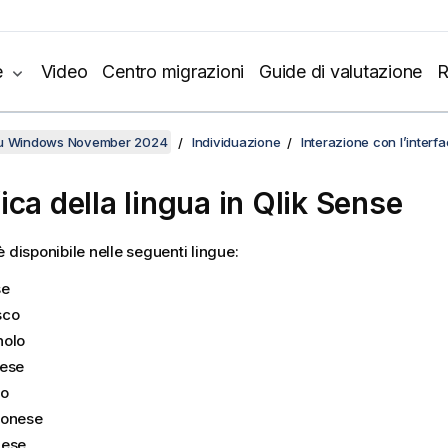
e
Video
Centro migrazioni
Guide di valutazione
R
su Windows November 2024
Individuazione
Interazione con l’interf
ica della lingua in
Qlik Sense
 disponibile nelle seguenti lingue:
se
sco
olo
ese
no
ponese
dese