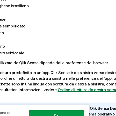
ghese brasiliano
ese
e semplificato
co
ano
e tradizionale
ilizzata da
Qlik Sense
dipende dalle preferenze del browser.
lettura predefinito in un'app
Qlik Sense
è da sinistra verso destra
ordine di lettura da destra a sinistra nelle preferenze dell'app, 
ichette sono in una lingua con scrittura da destra a sinistra, com
er ulteriori informazioni, vedere
Ordine di lettura da destra verso 
Qlik Sense Desktop
: per impostazione predefinita,
Qlik Sense De
 and to
uito in una finestra separata, nella lingua del sistema operativo
Ok