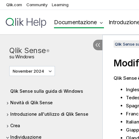
Qlik.com
Community
Learning
Documentazione
Introduzion
Qlik Sense 
Qlik Sense
®
su
Windows
Modif
November 2024
Qlik Sense
è
Ingle
Qlik Sense sulla guida di Windows
Tede
Novità di Qlik Sense
Spagn
Franc
Introduzione all'utilizzo di Qlik Sense
Italia
Crea
Giap
Individuazione
Olan