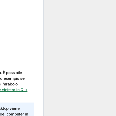
. È possibile
ad esempio se i
e l'arabo o
sinistra in Qlik
sktop
viene
 del computer in