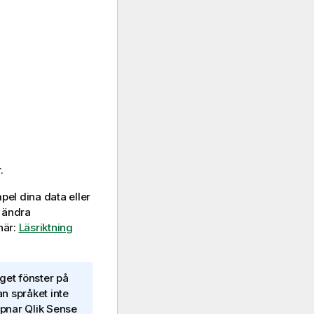
.
mpel dina data eller
u ändra
här:
Läsriktning
get fönster på
n språket inte
ppnar
Qlik Sense