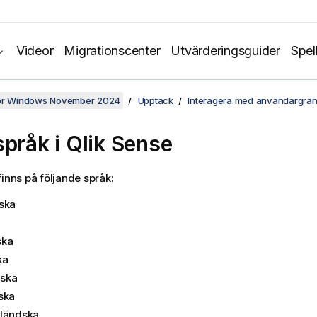
Videor
Migrationscenter
Utvärderingsguider
Spel
för Windows November 2024
Upptäck
Interagera med användargräns
språk i
Qlik Sense
inns på följande språk:
ska
ska
ka
nska
ska
ländska