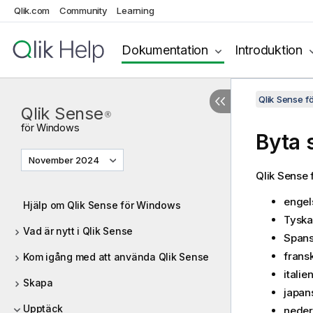
Qlik.com
Community
Learning
Dokumentation
Introduktion
Qlik Sense 
Qlik Sense
®
för
Windows
Byta 
November 2024
Qlik Sense
f
engel
Hjälp om Qlik Sense för Windows
Tyska
Vad är nytt i Qlik Sense
Span
frans
Kom igång med att använda Qlik Sense
italie
Skapa
japan
Upptäck
neder