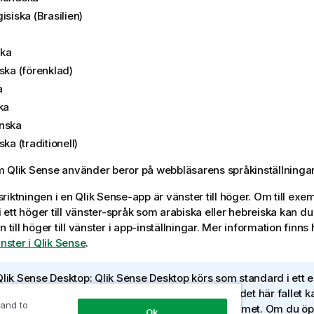
isiska (Brasilien)
ka
ska (förenklad)
a
ka
nska
ska (traditionell)
om
Qlik Sense
använder beror på webbläsarens språkinställningar
riktningen i en
Qlik Sense
-app är vänster till höger. Om till exe
 i ett höger till vänster-språk som arabiska eller hebreiska kan d
n till höger till vänster i app-inställningar.
Mer information finns 
änster i Qlik Sense
.
Qlik Sense Desktop
:
Qlik Sense Desktop
körs som standard i ett e
a visningsspråk som datorns operativsystem. I det här fallet ka
 and to
as om du inte byter visningsspråk i operativsystemet. Om du ö
Ok