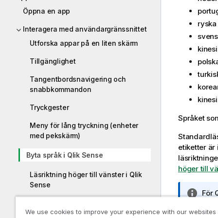
portug
Öppna en app
ryska
Interagera med användargränssnittet
svens
Utforska appar på en liten skärm
kinesi
Tillgänglighet
polsk
turkis
Tangentbordsnavigering och
korea
snabbkommandon
kinesi
Tryckgester
Språket s
Meny för lång tryckning (enheter
med pekskärm)
Standardläs
etiketter är
Byta språk i Qlik Sense
läsriktninge
höger till v
Läsriktning höger till vänster i Qlik
Sense
A
För
Ångra och göra om åtgärder
n
samm
We use cookies to improve your experience with our websites
t
ändr