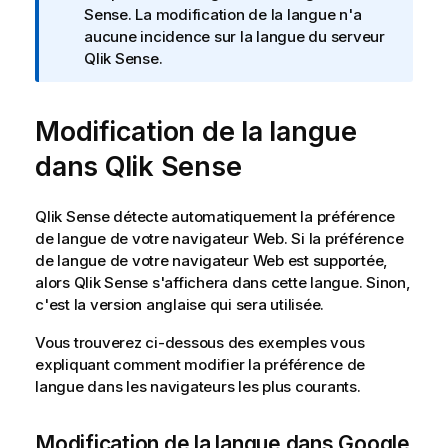
t
Sense
. La modification de la langue n'a
e
aucune incidence sur la langue du serveur
I
Qlik Sense
.
n
f
Modification de la langue
o
r
dans
Qlik Sense
m
a
t
Qlik Sense
détecte automatiquement la préférence
i
de langue de votre navigateur Web. Si la préférence
o
de langue de votre navigateur Web est supportée,
n
alors
Qlik Sense
s'affichera dans cette langue. Sinon,
s
c'est la version anglaise qui sera utilisée.
Vous trouverez ci-dessous des exemples vous
expliquant comment modifier la préférence de
langue dans les navigateurs les plus courants.
Modification de la langue dans
Google