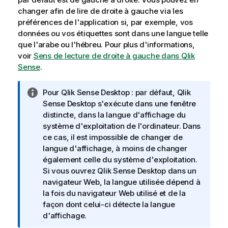
changer afin de lire de droite à gauche via les
préférences de l'application si, par exemple, vos
données ou vos étiquettes sont dans une langue telle
que l'arabe ou l'hébreu.
Pour plus d'informations,
voir
Sens de lecture de droite à gauche dans Qlik
Sense
.
N
Pour
Qlik Sense Desktop
: par défaut,
Qlik
o
Sense Desktop
s'exécute dans une fenêtre
t
distincte, dans la langue d'affichage du
e
système d'exploitation de l'ordinateur. Dans
I
ce cas, il est impossible de changer de
n
langue d'affichage, à moins de changer
f
également celle du système d'exploitation.
o
Si vous ouvrez
Qlik Sense Desktop
dans un
r
navigateur Web, la langue utilisée dépend à
m
la fois du navigateur Web utilisé et de la
a
façon dont celui-ci détecte la langue
t
d'affichage.
i