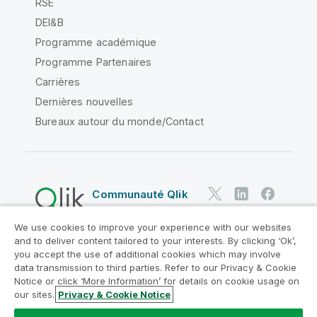
RSE
DEI&B
Programme académique
Programme Partenaires
Carrières
Dernières nouvelles
Bureaux autour du monde/Contact
Communauté Qlik
We use cookies to improve your experience with our websites
Contrats juridiques
and to deliver content tailored to your interests. By clicking ‘Ok’,
Conditions d'utilisation des produits
you accept the use of additional cookies which may involve
data transmission to third parties. Refer to our Privacy & Cookie
Legal Policies
Conditions légales
Notice or click ‘More Information’ for details on cookie usage on
Conditions d'utilisation
Marques
our sites.
Privacy & Cookie Notice
Do Not Share My Info