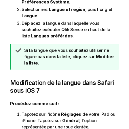
Préférences Système
.
Sélectionnez
Langue et région
, puis l'onglet
Langue
.
Déplacez la langue dans laquelle vous
souhaitez exécuter
Qlik Sense
en haut de la
liste
Langues préférées
.
N
Si la langue que vous souhaitez utiliser ne
o
figure pas dans la liste, cliquez sur
Modifier
t
la liste
.
e
C
Modification de la langue dans
o
Safari
n
sous
iOS 7
s
e
Procédez comme suit :
i
l
Tapotez sur l'icône
Réglages
de votre
iPad
ou
iPhone
. Tapotez sur
Général
, l'option
représentée par une roue dentée.