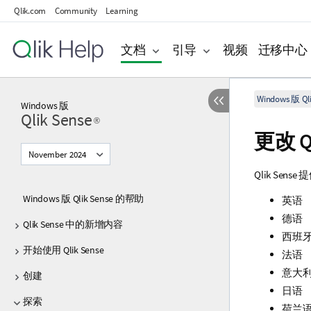
Qlik.com
Community
Learning
文档
引导
视频
迁移中心
Windows 版 Qli
Windows
版
Qlik Sense
®
更改
Q
November 2024
Qlik Sense
提
Windows 版 Qlik Sense 的帮助
英语
德语
Qlik Sense 中的新增内容
西班
开始使用 Qlik Sense
法语
意大
创建
日语
探索
荷兰