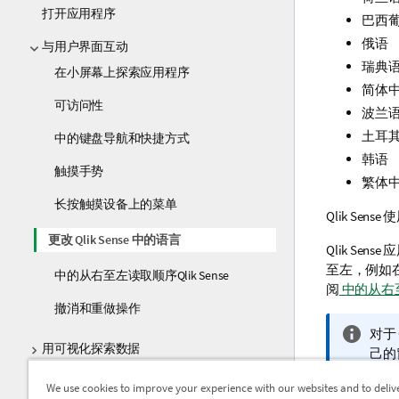
打开应用程序
巴西
俄语
与用户界面互动
瑞典
在小屏幕上探索应用程序
简体
可访问性
波兰
土耳
中的键盘导航和快捷方式
韩语
触摸手势
繁体
长按触摸设备上的菜单
Qlik Sense
使
更改 Qlik Sense 中的语言
Qlik Sense
应
至左，例如
中的从右至左读取顺序Qlik Sense
阅
中的从右至左
撤消和重做操作
信
对于
用可视化探索数据
息
己的
注
We
书签选择项
We use cookies to improve your experience with our websites and to deliv
释
测要