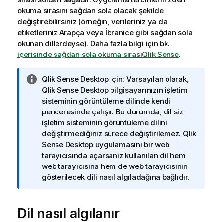
okuma sırasını sağdan sola olacak şekilde
değiştirebilirsiniz (örneğin, verileriniz ya da
etiketleriniz Arapça veya İbranice gibi sağdan sola
okunan dillerdeyse).
Daha fazla bilgi için bk.
içerisinde sağdan sola okuma sırasıQlik Sense
.
B
Qlik Sense Desktop
için: Varsayılan olarak,
i
Qlik Sense Desktop
bilgisayarınızın işletim
l
sisteminin görüntüleme dilinde kendi
g
penceresinde çalışır. Bu durumda, dil siz
i
işletim sisteminin görüntüleme dilini
n
değiştirmediğiniz sürece değiştirilemez.
Qlik
o
Sense Desktop
uygulamasını bir web
t
tarayıcısında açarsanız kullanılan dil hem
u
web tarayıcısına hem de web tarayıcısının
gösterilecek dili nasıl algıladağına bağlıdır.
Dil nasıl algılanır