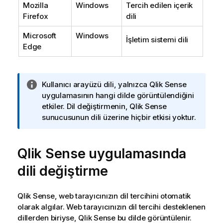
Mozilla
Windows
Tercih edilen içerik
Firefox
dili
Microsoft
Windows
İşletim sistemi dili
Edge
B
Kullanıcı arayüzü dili, yalnızca
Qlik Sense
i
uygulamasının hangi dilde görüntülendiğini
l
etkiler. Dil değiştirmenin,
Qlik Sense
g
sunucusunun dili üzerine hiçbir etkisi yoktur.
i
n
Qlik Sense
o
uygulamasında
t
dili değiştirme
u
Qlik Sense
, web tarayıcınızın dil tercihini otomatik
olarak algılar. Web tarayıcınızın dil tercihi desteklenen
dillerden biriyse,
Qlik Sense
bu dilde görüntülenir.