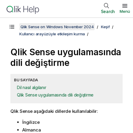
Search
Menü
Qlik Sense on Windows November 2024
Keşif
Kullanıcı arayüzüyle etkileşim kurma
Qlik Sense
uygulamasında
dili değiştirme
BU SAYFADA
Dil nasıl algılanır
Qlik Sense uygulamasında dili değiştirme
Qlik Sense
aşağıdaki dillerde kullanılabilir:
İngilizce
Almanca