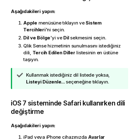
Aşağıdakileri yapın:
Apple
menüsüne tıklayın ve
Sistem
Tercihleri
'ni seçin.
Dil ve Bölge
'yi ve
Dil
sekmesini seçin.
Qlik Sense
hizmetinin sunulmasını istediğiniz
dili,
Tercih Edilen Diller
listesinin en üstüne
taşıyın.
İ
Kullanmak istediğiniz dil listede yoksa,
p
Listeyi Düzenle...
seçeneğine tıklayın.
u
c
iOS 7
u
sisteminde
Safari
kullanırken dili
n
değiştirme
o
t
Aşağıdakileri yapın:
u
iPad
veya
iPhone
cihazınızda
Ayarlar