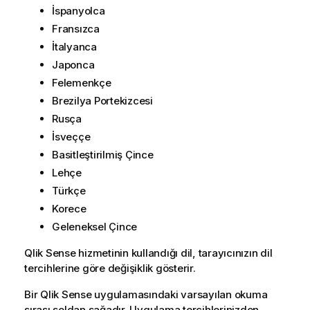
İspanyolca
Fransızca
İtalyanca
Japonca
Felemenkçe
Brezilya Portekizcesi
Rusça
İsveççe
Basitleştirilmiş Çince
Lehçe
Türkçe
Korece
Geleneksel Çince
Qlik Sense
hizmetinin kullandığı dil, tarayıcınızın dil
tercihlerine göre değişiklik gösterir.
Bir
Qlik Sense
uygulamasındaki varsayılan okuma
sırası soldan sağadır. Uygulama tercihlerinizden