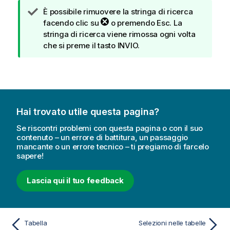
u
N
È possibile rimuovere la stringa di ricerca
g
o
facendo clic su
o premendo Esc. La
g
t
stringa di ricerca viene rimossa ogni volta
e
a
che si preme il tasto INVIO.
r
d
i
i
m
s
e
u
n
g
t
Hai trovato utile questa pagina?
g
o
e
Se riscontri problemi con questa pagina o con il suo
r
contenuto – un errore di battitura, un passaggio
mancante o un errore tecnico – ti pregiamo di farcelo
i
sapere!
m
e
Lascia qui il tuo feedback
n
t
o
Tabella
Selezioni nelle tabelle