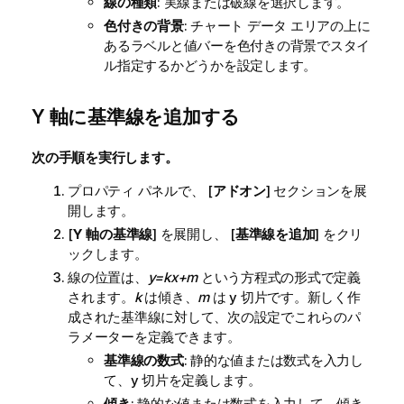
線の種類
: 実線または破線を選択します。
色付きの背景
: チャート データ エリアの上に
あるラベルと値バーを色付きの背景でスタイ
ル指定するかどうかを設定します。
Y 軸に基準線を追加する
次の手順を実行します。
プロパティ パネルで、 [
アドオン
] セクションを展
開します。
[
Y 軸の基準線
] を展開し、 [
基準線を追加
] をクリ
ックします。
線の位置は、
y=kx+m
という方程式の形式で定義
されます。
k
は傾き、
m
は y 切片です。新しく作
成された基準線に対して、次の設定でこれらのパ
ラメーターを定義できます。
基準線の数式
: 静的な値または数式を入力し
て、y 切片を定義します。
傾き
: 静的な値または数式を入力して、傾き