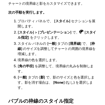
チャートの境界線と影をカスタマイズできます。
次の手順を実行します。
プロパティ パネルで、 [
スタイル
] セクションを展
開します。
[
スタイル
] > [
プレゼンテーション
] で、
[
スタイ
ル指定
] をクリックします。
スタイル パネルの [
一般
] タブの [
境界線
] で、 [
枠
線
] のサイズを調整してチャートの周囲の境界線を
増減します。
境界線の色を選択します。
[
角の半径
] を調整して、境界線の丸みを制御しま
す。
[
一般
] タブの [
影
] で、影のサイズと色を選択しま
す。影を消す場合は、 [
None
] (なし) を選択しま
す。
バブルの枠線のスタイル指定