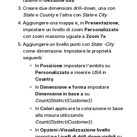
tabelle in
Gestione dati
.
Creare due dimensioni drill-down, una con
State
e
County
e l'altra con
State
e
City
.
Aggiungere una mappa e, in
Presentazione
,
impostare un livello di zoom
Personalizzato
con zoom massimo uguale a
Zoom 7x
.
Aggiungere un livello punti con
State -City
come dimensione. Impostare le proprietà
seguenti:
In
Posizione
impostare l'ambito su
Personalizzato
e inserire
USA
in
Country
.
In
Dimensione e forma
impostare
Dimensione in base a
su
Count(Distinct(Customer))
.
In
Colori
applicare la colorazione in base
alla misura utilizzando
Count(Distinct(Customer))
.
In
Opzioni
>
Visualizzazione livello
impostare
Livelli di drill-down visibili
su