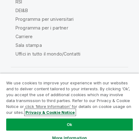
RSI
DEI&B
Programma per universitari
Programma per i partner
Carriere
Sala stampa
Uffici in tutto il mondo/Contatti
We use cookies to improve your experience with our websites
Qlik Community
and to deliver content tailored to your interests. By clicking ‘Ok’,
you accept the use of additional cookies which may involve
data transmission to third parties. Refer to our Privacy & Cookie
Contratti
Termini del prodotto
Notice or click ‘More Information’ for details on cookie usage on
Legal Policies
Note Legali
our sites.
Privacy & Cookie Notice
Termini di utilizzo
Marchi
Do Not Share My Info
Ok
Copyright © 1993-2026 QlikTech International AB. Tutti i
diritti riservati.
More Information