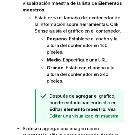
visualización maestra de la lista de
Elementos
maestros
.
Establezca el tamaño del contenedor de
la información sobre herramientas.
Qlik
Sense
ajusta el gráfico en el contenedor.
Pequeño
. Establece el ancho y la
altura del contenedor en 140
píxeles.
Medio
. Especifique una URL.
Grande
. Establece el ancho y la
altura del contenedor en 340
píxeles.
N
Después de agregar el gráfico,
o
puede editarlo haciendo clic en
t
Editar elemento maestro
. Vea
a
Editar una visualización maestra
.
d
Si desea agregar una imagen como
e