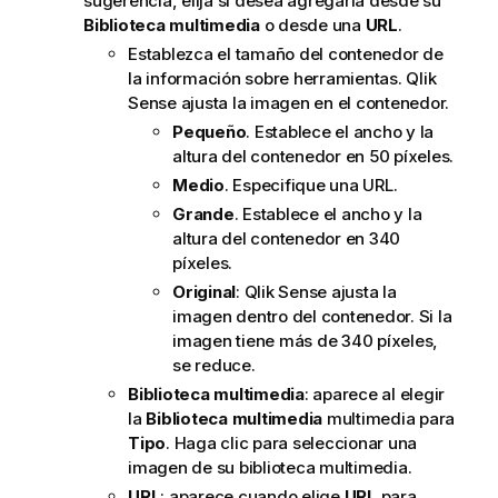
sugerencia, elija si desea agregarla desde su
s
Biblioteca multimedia
o desde una
URL
.
u
g
Establezca el tamaño del contenedor de
e
la información sobre herramientas.
Qlik
r
Sense
ajusta la imagen en el contenedor.
e
Pequeño
. Establece el ancho y la
n
altura del contenedor en 50 píxeles.
c
Medio
. Especifique una URL.
i
Grande
. Establece el ancho y la
a
altura del contenedor en 340
píxeles.
Original
:
Qlik Sense
ajusta la
imagen dentro del contenedor. Si la
imagen tiene más de 340 píxeles,
se reduce.
Biblioteca multimedia
: aparece al elegir
la
Biblioteca multimedia
multimedia para
Tipo
. Haga clic para seleccionar una
imagen de su biblioteca multimedia.
URL
: aparece cuando elige
URL
para