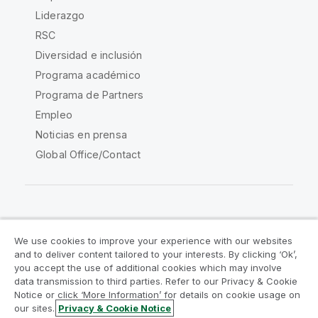
Liderazgo
RSC
Diversidad e inclusión
Programa académico
Programa de Partners
Empleo
Noticias en prensa
Global Office/Contact
Qlik Community
We use cookies to improve your experience with our websites
and to deliver content tailored to your interests. By clicking ‘Ok’,
Acuerdos legales
Condiciones del producto
you accept the use of additional cookies which may involve
data transmission to third parties. Refer to our Privacy & Cookie
Legal Policies
Política legal
Notice or click ‘More Information’ for details on cookie usage on
Condiciones de uso
Marcas comerciales
our sites.
Privacy & Cookie Notice