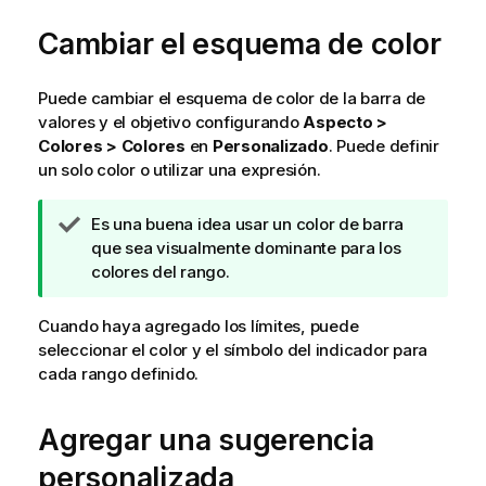
Cambiar el esquema de color
Puede cambiar el esquema de color de la barra de
valores y el objetivo configurando
Aspecto >
Colores > Colores
en
Personalizado
. Puede definir
un solo color o utilizar una expresión.
N
Es una buena idea usar un color de barra
o
que sea visualmente dominante para los
t
colores del rango.
a
d
Cuando haya agregado los límites, puede
e
seleccionar el color y el símbolo del indicador para
s
cada rango definido.
u
g
Agregar una sugerencia
e
r
personalizada