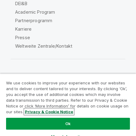
DEI&B
Academic Program
Partnerprogramm
Karriere
Presse
Weltweite Zentrale/Kontakt
Qlik Community
We use cookies to improve your experience with our websites
and to deliver content tailored to your interests. By clicking ‘Ok’,
Rechtliche Vereinbarungen
you accept the use of additional cookies which may involve
data transmission to third parties. Refer to our Privacy & Cookie
Produktbedingungen
Legal Policies
Notice or click ‘More Information’ for details on cookie usage on
Legal Policies
Benutzungsbedingungen
our sites.
Privacy & Cookie Notice
Marken
Do Not Share My Info
Ok
Copyright © 1993-2026 QlikTech International AB. Alle
Rechte vorbehalten.