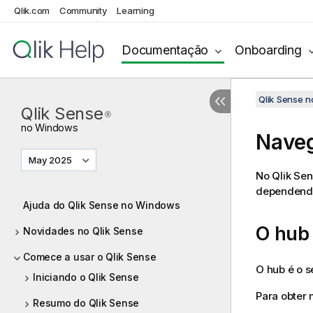
Qlik.com
Community
Learning
Documentação
Onboarding
Qlik Sense 
Qlik Sense
®
no
Windows
Naveg
May 2025
No
Qlik Sen
dependendo 
Ajuda do Qlik Sense no Windows
O hub
Novidades no Qlik Sense
Comece a usar o Qlik Sense
O hub é o s
Iniciando o Qlik Sense
Para obter 
Resumo do Qlik Sense