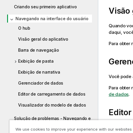
Criando seu primeiro aplicativo
Visão 
Navegando na interface do usuário
Quando você
O hub
daqui, você
Visão geral do aplicativo
Para obter 
Barra de navegação
Geren
Exibição de pasta
Exibição de narrativa
Você pode a
Gerenciador de dados
Para obter 
Editor de carregamento de dados
de dados
.
Visualizador do modelo de dados
Edito
Solução de problemas - Navegando e
interagindo com o Qlik Sense
O editor de
We use cookies to improve your experience with our websites