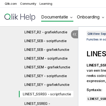
Qlik.com
Community
Learning
LINEST_M - scriptfunctie
LINEST_M - grafiekfunctie
Documentatie
Onboarding
LINEST_R2 - scriptfunctie
LINEST_R2 - grafiekfunctie
QlikView Se
Functies in s
LINEST_SEB - scriptfunctie
LINEST_SEB - grafiekfunctie
LINES
LINEST_SEM - scriptfunctie
LINEST_SS
LINEST_SEM - grafiekfunctie
van een lin
reeks coör
LINEST_SEY - scriptfunctie
expression
LINEST_SEY - grafiekfunctie
Syntaxis:
LINEST_SSREG - scriptfunctie
LINEST_SSR
LINEST_SSREG -