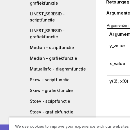
Retourgeg
grafiekfunctie
Argumente
LINEST_SSRESID -
scriptfunctie
Argumenten 
LINEST_SSRESID -
Argumen
grafiekfunctie
y_value
Median - scriptfunctie
Median - grafiekfunctie
x_value
MutualInfo - diagramfunctie
Skew - scriptfunctie
y(0), x(0)
Skew - grafiekfunctie
Stdev - scriptfunctie
Stdev - grafiekfunctie
Sterr - scriptfunctie
We use cookies to improve your experience with our websites