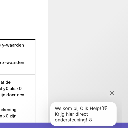
e
y
-waarden
e
x
-waarden
at de
el
y0
als
x0
ijn door een
rekening
n
x0
zijn