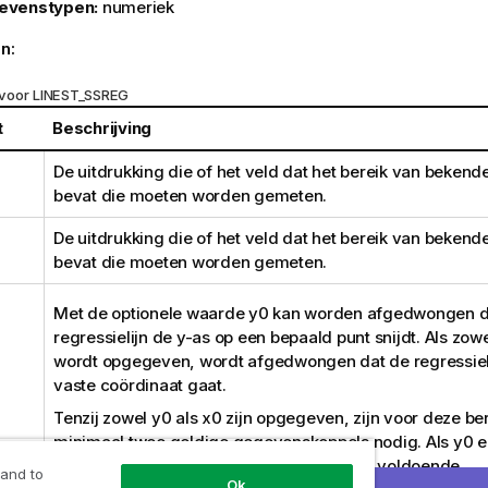
evenstypen:
numeriek
n:
voor LINEST_SSREG
t
Beschrijving
De uitdrukking die of het veld dat het bereik van bekend
bevat die moeten worden gemeten.
De uitdrukking die of het veld dat het bereik van bekend
bevat die moeten worden gemeten.
Met de optionele waarde
y0
kan worden afgedwongen d
regressielijn de y-as op een bepaald punt snijdt. Als zow
wordt opgegeven, wordt afgedwongen dat de regressiel
vaste coördinaat gaat.
Tenzij zowel
y0
als
x0
zijn opgegeven, zijn voor deze be
minimaal twee geldige gegevenskoppels nodig. Als
y0
e
opgegeven, is een enkel gegevenskoppel voldoende.
 and to
Ok