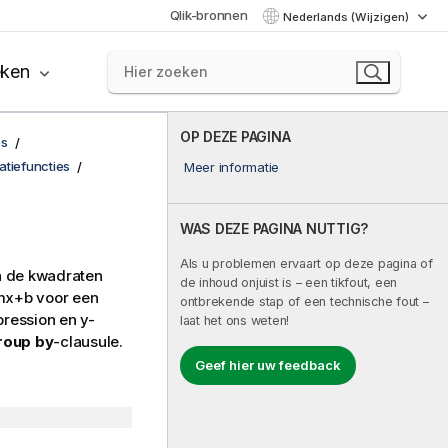
Qlik-bronnen
Nederlands (Wijzigen)
eken
OP DEZE PAGINA
es
atiefuncties
Meer informatie
WAS DEZE PAGINA NUTTIG?
Als u problemen ervaart op deze pagina of
n de kwadraten
de inhoud onjuist is – een tikfout, een
mx+b
voor een
ontbrekende stap of een technische fout –
pression
en
y-
laat het ons weten!
roup by
-clausule.
Geef hier uw feedback