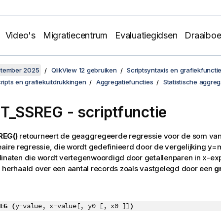
Video's
Migratiecentrum
Evaluatiegidsen
Draaibo
ptember 2025
QlikView 12 gebruiken
Scriptsyntaxis en grafiekfuncti
cripts en grafiekuitdrukkingen
Aggregatiefuncties
Statistische aggreg
T_SSREG - scriptfunctie
REG()
retourneert de geaggregeerde regressie voor de som va
eaire regressie, die wordt gedefinieerd door de vergelijking
y=
dinaten die wordt vertegenwoordigd door getallenparen in
x-ex
, herhaald over een aantal records zoals vastgelegd door een
g
EG (
y-value, x-value[, y0 [, x0 ]]
)