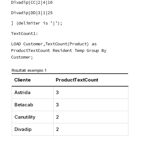
Divadip|CC|2|4|16
Divadip|DD|3|1|25
] (delimiter is '|');
TextCount1:
LOAD Customer,TextCount(Product) as
ProductTextCount Resident Temp Group By
Customer;
Risultati esempio 1
Cliente
ProductTextCount
Astrida
3
Betacab
3
Canutility
2
Divadip
2