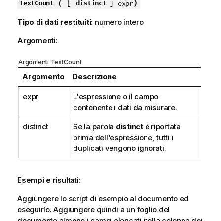
[
)
TextCount (
distinct
] expr
Tipo di dati restituiti:
numero intero
Argomenti:
Argomenti TextCount
Argomento
Descrizione
expr
L'espressione o il campo
contenente i dati da misurare.
distinct
Se la parola
distinct
è riportata
prima dell'espressione, tutti i
duplicati vengono ignorati.
Esempi e risultati:
Aggiungere lo script di esempio al documento ed
eseguirlo. Aggiungere quindi a un foglio del
documento almeno i campi elencati nella colonna dei