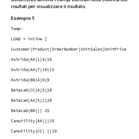
risultati per visualizzare il risultato.
Esempio 1:
Temp:
LOAD * inline [
Customer|Product|OrderNumber|UnitSales|UnitPrice
Astrida|AA|1|4|16
Astrida|AA|7|10|15
Astrida|BB|4|9|9
Betacab|CC|6|5|10
Betacab|AA|5|2|20
Betacab|BB||| 25
Canutility|AA|||15
Canutility|CC| ||19