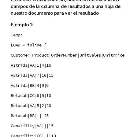
campos de la columna de resultados a una hoja de
nuestro documento para ver el resultado.
Ejemplo 1:
Temp:
LOAD * inline [
Customer|Product|OrderNumber|UnitSales|UnitPrice
Astrida|AA|1|4|16
Astrida|AA|7|10|15
Astrida|BB|4|9|9
Betacab|CC|6|5|10
Betacab|AA|5|2|20
Betacab|BB||| 25
Canutility|AA|||15
Canutility|CC| ||19