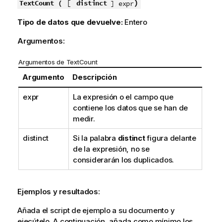
[
)
TextCount (
distinct
] expr
Tipo de datos que devuelve:
Entero
Argumentos:
Argumentos de TextCount
Argumento
Descripción
expr
La expresión o el campo que
contiene los datos que se han de
medir.
distinct
Si la palabra
distinct
figura delante
de la expresión, no se
considerarán los duplicados.
Ejemplos y resultados:
Añada el script de ejemplo a su documento y
ejecútelo. A continuación, añada como mínimo los