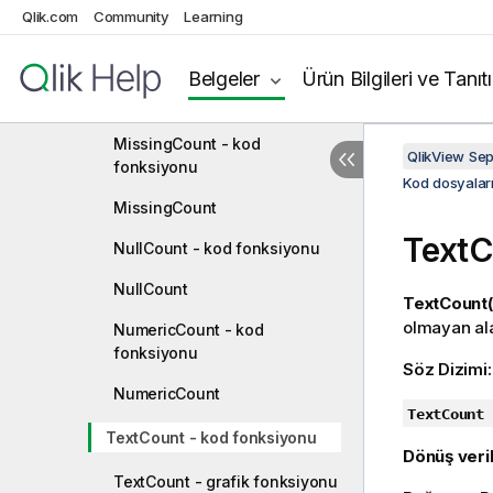
Qlik.com
Community
Learning
Sayaç toplama işlevleri
Count - kod fonksiyonu
Belgeler
Ürün Bilgileri ve Tanıt
Count
MissingCount - kod
QlikView Se
fonksiyonu
Kod dosyaları
MissingCount
TextC
NullCount - kod fonksiyonu
NullCount
TextCount(
olmayan ala
NumericCount - kod
fonksiyonu
Söz Dizimi
NumericCount
TextCount 
TextCount - kod fonksiyonu
Dönüş veril
TextCount - grafik fonksiyonu