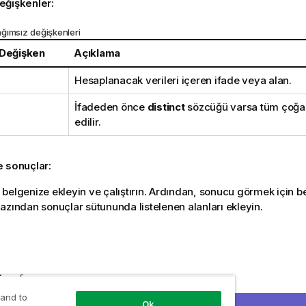
eğişkenler:
ğımsız değişkenleri
 Değişken
Açıklama
Hesaplanacak verileri içeren ifade veya alan.
İfadeden önce
distinct
sözcüğü varsa tüm çoğal
edilir.
e sonuçlar:
belgenize ekleyin ve çalıştırın. Ardından, sonucu görmek için b
azından sonuçlar sütununda listelenen alanları ekleyin.
ine [
 and to
roduct|OrderNumber|UnitSales|UnitPrice
Ok