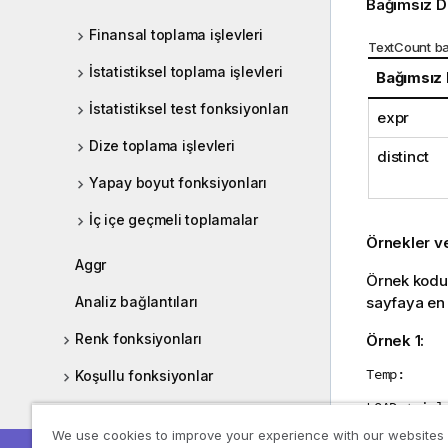
Bağımsız D
Finansal toplama işlevleri
TextCount ba
İstatistiksel toplama işlevleri
Bağımsız
İstatistiksel test fonksiyonları
expr
Dize toplama işlevleri
distinct
Yapay boyut fonksiyonları
İç içe geçmeli toplamalar
Örnekler v
Aggr
Örnek kodu 
sayfaya en 
Analiz bağlantıları
Renk fonksiyonları
Örnek 1:
Temp:
Koşullu fonksiyonlar
LOAD * inl
Sayaç işlevleri
We use cookies to improve your experience with our websites
Customer|P