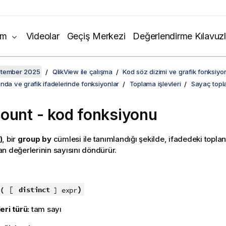
ım
Videolar
Geçiş Merkezi
Değerlendirme Kılavuzl
ptember 2025
QlikView ile çalışma
Kod söz dizimi ve grafik fonksiyon
nda ve grafik ifadelerinde fonksiyonlar
Toplama işlevleri
Sayaç topla
ount - kod fonksiyonu
)
, bir
group by
cümlesi ile tanımlandığı şekilde, ifadedeki topla
n değerlerinin sayısını döndürür.
:
[
)
(
distinct
] expr
eri türü:
tam sayı