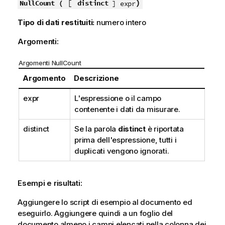
[
)
NullCount (
distinct
] expr
Tipo di dati restituiti:
numero intero
Argomenti:
Argomenti NullCount
Argomento
Descrizione
expr
L'espressione o il campo
contenente i dati da misurare.
distinct
Se la parola
distinct
è riportata
prima dell'espressione, tutti i
duplicati vengono ignorati.
Esempi e risultati:
Aggiungere lo script di esempio al documento ed
eseguirlo. Aggiungere quindi a un foglio del
documento almeno i campi elencati nella colonna dei