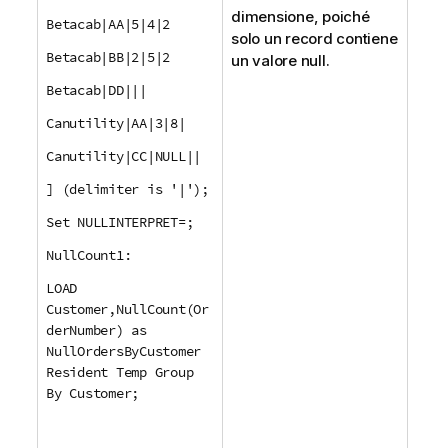
dimensione, poiché
Betacab|AA|5|4|2
solo un record contiene
Betacab|BB|2|5|2
un valore null.
Betacab|DD|||
Canutility|AA|3|8|
Canutility|CC|NULL||
] (delimiter is '|');
Set NULLINTERPRET=;
NullCount1:
LOAD
Customer,NullCount(Or
derNumber) as
NullOrdersByCustomer
Resident Temp Group
By Customer;