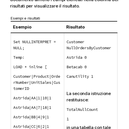
risultati per visualizzare il risultato.
Esempi e risultati
Esempio
Risultato
Set NULLINTERPRET =
Customer
NULL;
NullOrdersByCustomer
Temp:
Astrida 0
LOAD * inline [
Betacab 0
Customer|Product|Orde
Canutility 1
rNumber|UnitSales|Cus
tomerID
La seconda istruzione
Astrida|AA|1|10|1
restituisce:
Astrida|AA|7|18|1
TotalNullCount
Astrida|BB|4|9|1
1
Astrida|CC|6|2|1
in una tabella con tale