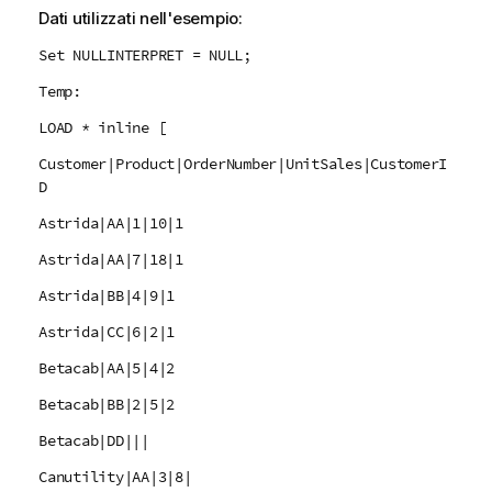
Dati utilizzati nell'esempio:
Set NULLINTERPRET = NULL;
Temp:
LOAD * inline [
Customer|Product|OrderNumber|UnitSales|CustomerI
D
Astrida|AA|1|10|1
Astrida|AA|7|18|1
Astrida|BB|4|9|1
Astrida|CC|6|2|1
Betacab|AA|5|4|2
Betacab|BB|2|5|2
Betacab|DD|||
Canutility|AA|3|8|