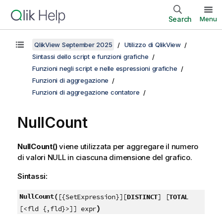
Search
Menu
QlikView September 2025
Utilizzo di QlikView
Sintassi dello script e funzioni grafiche
Funzioni negli script e nelle espressioni grafiche
Funzioni di aggregazione
Funzioni di aggregazione contatore
NullCount
NullCount()
viene utilizzata per aggregare il numero
di valori
NULL
in ciascuna dimensione del grafico.
Sintassi:
NullCount(
[{SetExpression}][
DISTINCT
] [
TOTAL
)
[<fld {,fld}>]] expr