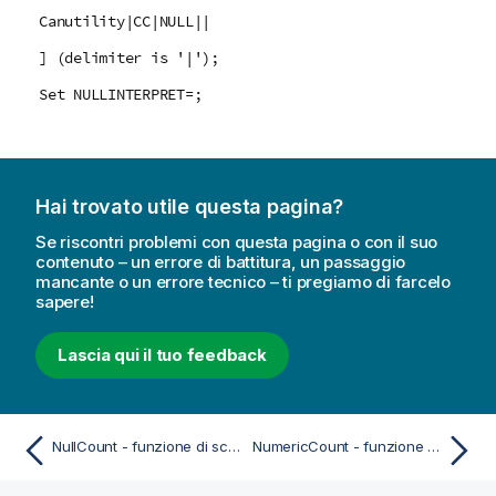
Canutility|CC|NULL||
] (delimiter is '|');
Set NULLINTERPRET=;
Hai trovato utile questa pagina?
Se riscontri problemi con questa pagina o con il suo
contenuto – un errore di battitura, un passaggio
mancante o un errore tecnico – ti pregiamo di farcelo
sapere!
Lascia qui il tuo feedback
NullCount - funzione di script
NumericCount - funzione di script