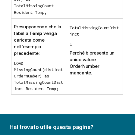
TotalMissingCount
Resident Temp;
Presupponendo che la
TotalMissingCountDist
tabella
Temp
venga
inct
caricata come
1
nell'esempio
Perché è presente un
precedente:
unico valore
LOAD
OrderNumber
MissingCount(distinct
mancante.
OrderNumber) as
TotalMissingCountDist
inct Resident Temp;
Hai trovato utile questa pagina?