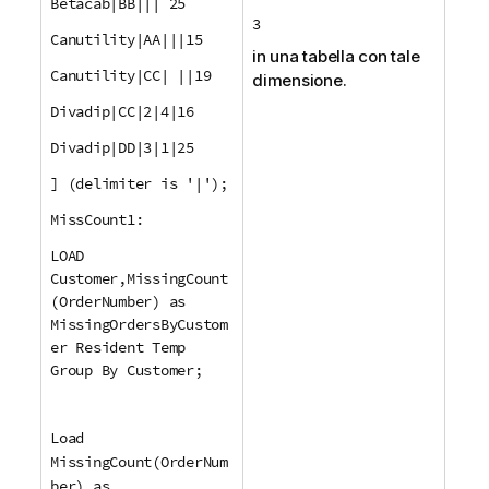
Betacab|BB||| 25
3
Canutility|AA|||15
in una tabella con tale
Canutility|CC| ||19
dimensione.
Divadip|CC|2|4|16
Divadip|DD|3|1|25
] (delimiter is '|');
MissCount1:
LOAD
Customer,MissingCount
(OrderNumber) as
MissingOrdersByCustom
er Resident Temp
Group By Customer;
Load
MissingCount(OrderNum
ber) as