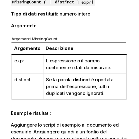
[
)
MissingCount (
distinct
] expr
Tipo di dati restituiti:
numero intero
Argomenti:
Argomenti MissingCount
Argomento
Descrizione
expr
L'espressione o il campo
contenente i dati da misurare.
distinct
Se la parola
distinct
è riportata
prima dell'espressione, tutti i
duplicati vengono ignorati.
Esempi e risultati:
Aggiungere lo script di esempio al documento ed
eseguirlo. Aggiungere quindi a un foglio del
documento almeno i campi elencati nella colonna dei