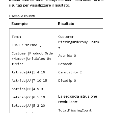
risultati per visualizzare il risultato.
Esempi e risultati
Esempio
Risultato
Temp:
Customer
MissingOrdersByCustom
LOAD * inline [
er
Customer|Product|Orde
Astrida 0
rNumber|UnitSales|Uni
tPrice
Betacab 1
Astrida|AA|1|4|16
Canutility 2
Astrida|AA|7|10|15
Divadip 0
Astrida|BB|4|9|9
La seconda istruzione
Betacab|CC|6|5|10
restituisce:
Betacab|AA|5|2|20
TotalMissingCount