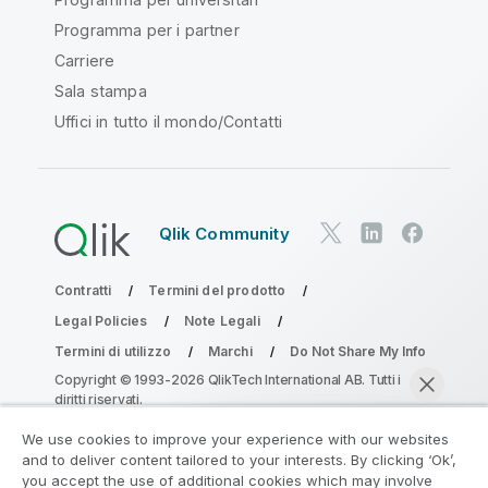
Programma per i partner
Carriere
Sala stampa
Uffici in tutto il mondo/Contatti
Qlik Community
Contratti
Termini del prodotto
Legal Policies
Note Legali
Termini di utilizzo
Marchi
Do Not Share My Info
Copyright © 1993-2026 QlikTech International AB. Tutti i
diritti riservati.
We use cookies to improve your experience with our websites
and to deliver content tailored to your interests. By clicking ‘Ok’,
Partecipa al programma Analytics
you accept the use of additional cookies which may involve