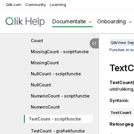
Aggregatiefuncties
Qlik.com
Community
Learning
Basisaggregatiefuncties
Documentatie
Onboarding
Teller-aggregatiefuncties
Count - scriptfunctie
Count
QlikView Se
Functies in s
MissingCount - scriptfunctie
MissingCount
TextC
NullCount - scriptfunctie
TextCount(
NullCount
uitdrukking
NumericCount - scriptfunctie
Syntaxis:
NumericCount
TextCount 
TextCount - scriptfunctie
Retourgeg
TextCount - grafiekfunctie