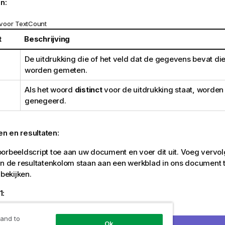
n:
voor TextCount
t
Beschrijving
De uitdrukking die of het veld dat de gegevens bevat d
worden gemeten.
Als het woord
distinct
voor de uitdrukking staat, worden 
genegeerd.
n en resultaten:
orbeeldscript toe aan uw document en voer dit uit. Voeg vervo
in de resultatenkolom staan aan een werkblad in ons document 
 bekijken.
1:
 and to
Ok