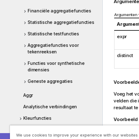
Argumente
Financiële aggregatiefuncties
Argumenten 
Statistische aggregatiefuncties
Argumen
Statistische testfuncties
expr
Aggregatiefuncties voor
tekenreeksen
distinct
Functies voor synthetische
dimensies
Geneste aggregaties
Voorbeelde
Voeg het vo
Aggr
velden die 
Analytische verbindingen
resultaat te
Kleurfuncties
Voorbeeld 
Temp:
Voorwaardenfuncties
We use cookies to improve your experience with our websites