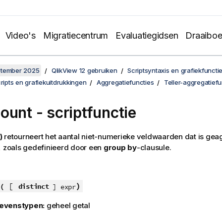
Video's
Migratiecentrum
Evaluatiegidsen
Draaibo
ptember 2025
QlikView 12 gebruiken
Scriptsyntaxis en grafiekfuncti
cripts en grafiekuitdrukkingen
Aggregatiefuncties
Teller-aggregatiefu
ount - scriptfunctie
)
retourneert het aantal niet-numerieke veldwaarden dat is gea
, zoals gedefinieerd door een
group by
-clausule.
[
)
(
distinct
] expr
evenstypen:
geheel getal