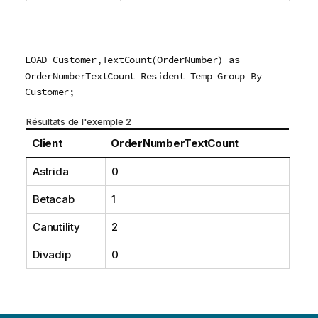
LOAD Customer,TextCount(OrderNumber) as
OrderNumberTextCount Resident Temp Group By
Customer;
Résultats de l'exemple 2
Client
OrderNumberTextCount
Astrida
0
Betacab
1
Canutility
2
Divadip
0