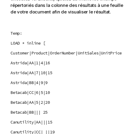
répertoriés dans la colonne des résultats à une feuille
de votre document afin de visualiser le résultat.
Temp:
LOAD * inline [
Customer|Product|OrderNumber|UnitSales|UnitPrice
Astrida|AA|1|4|16
Astrida|AA|7|10|15
Astrida|BB|4|9|9
Betacab|CC|6|5|10
Betacab|AA|5|2|20
Betacab|BB||| 25
Canutility|AA|||15
Canutility|CC| ||19