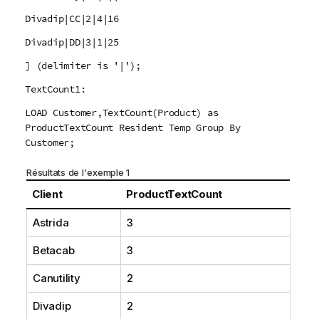
Divadip|CC|2|4|16
Divadip|DD|3|1|25
] (delimiter is '|');
TextCount1:
LOAD Customer,TextCount(Product) as
ProductTextCount Resident Temp Group By
Customer;
Résultats de l'exemple 1
Client
ProductTextCount
Astrida
3
Betacab
3
Canutility
2
Divadip
2