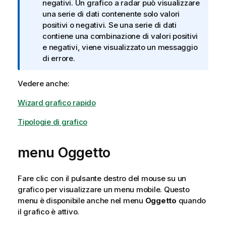
t
negativi. Un grafico a radar può visualizzare
a
una serie di dati contenente solo valori
i
positivi o negativi. Se una serie di dati
n
contiene una combinazione di valori positivi
f
e negativi, viene visualizzato un messaggio
o
di errore.
r
m
Vedere anche:
a
Wizard grafico rapido
t
i
Tipologie di grafico
c
a
menu Oggetto
Fare clic con il pulsante destro del mouse su un
grafico per visualizzare un menu mobile. Questo
menu è disponibile anche nel menu
Oggetto
quando
il grafico è attivo.