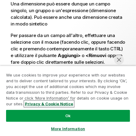
Una dimensione può essere dunque un campo
singolo, un gruppo o un'espressione (dimensione
calcolata). Può essere anche una dimensione creata
in modo sintetico
Per passare da un campo all'altro, effettuare una
selezione con il mouse (facendo clic, oppure facendo
clic e premendo contemporaneamente il tasto CTRL)
e utilizzare il pulsante
Aggiungi>
o
<Rimuovi
oppure
fare doppio clic direttamente sulle selezioni.
Le dimensioni dei grafici possono essere calcolate
We use cookies to improve your experience with our websites
da un'espressione.
and to deliver content tailored to your interests. By clicking ‘Ok’,
Partecipa al programma Analytics
you accept the use of additional cookies which may involve
data transmission to third parties. Refer to our Privacy & Cookie
Modernization
Proprietà dimensione
Notice or click ‘More Information’ for details on cookie usage on
Proprietà
Descrizione
our sites.
Privacy & Cookie Notice
Modernizza senza compromettere le tue preziose app
Chatta ora
QlikView con il programma Analytics Modernization.
Fare
Campi/Gruppi
Ok
Elenca tutti i campi e i
clic qui
per maggiori informazioni o per contattarci:
disponibili
gruppi disponibili per
ampquestions@qlik.com
More Information
l'utilizzo come dimensioni