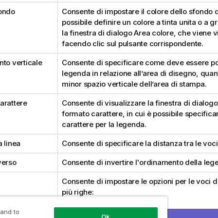
ondo
Consente di impostare il colore dello sfondo 
possibile definire un colore a tinta unita o a g
la finestra di dialogo Area colore, che viene v
facendo clic sul pulsante corrispondente.
nto verticale
Consente di specificare come deve essere po
legenda in relazione all’area di disegno, qua
minor spazio verticale dell’area di stampa.
arattere
Consente di visualizzare la finestra di dialog
formato carattere, in cui è possibile specific
carattere per la legenda.
 linea
Consente di specificare la distanza tra le voc
verso
Consente di invertire l'ordinamento della leg
Consente di impostare le opzioni per le voci 
più righe:
Testo su più righe
 and to
Dispone il testo delle voci della legenda su du
Ok