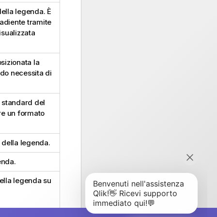
della legenda. È
radiente tramite
isualizzata
sizionata la
ndo necessita di
o standard del
are un formato
i della legenda.
enda.
della legenda su
e o più righe.