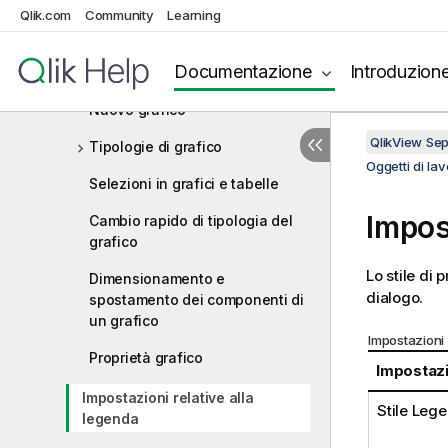
Casella multipla
Qlik.com
Community
Learning
Tabella
Documentazione
Introduzion
Grafici
Nuovo grafico
QlikView Se
Tipologie di grafico
Oggetti di la
Selezioni in grafici e tabelle
Impos
Cambio rapido di tipologia del
grafico
Lo stile di
Dimensionamento e
dialogo.
spostamento dei componenti di
un grafico
Impostazioni 
Proprietà grafico
Impostaz
Impostazioni relative alla
Stile Leg
legenda