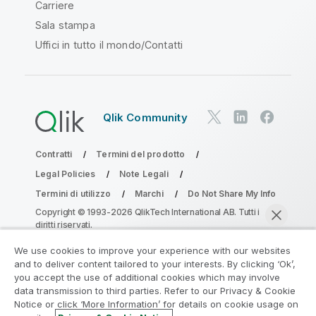
Carriere
Sala stampa
Uffici in tutto il mondo/Contatti
Qlik Community
Contratti
Termini del prodotto
Legal Policies
Note Legali
Termini di utilizzo
Marchi
Do Not Share My Info
Copyright © 1993-2026 QlikTech International AB. Tutti i
diritti riservati.
We use cookies to improve your experience with our websites
and to deliver content tailored to your interests. By clicking ‘Ok’,
Partecipa al programma Analytics
you accept the use of additional cookies which may involve
data transmission to third parties. Refer to our Privacy & Cookie
Modernization
Notice or click ‘More Information’ for details on cookie usage on