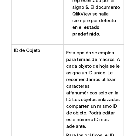
representado por el
signo $. El documento
QlikView se halla
siempre por defecto
en el
estado
predefinido
.
ID de Objeto
Esta opción se emplea
para temas de macros. A
cada objeto de hoja se le
asigna un ID único. Le
recomendamos utilizar
caracteres
alfanuméricos solo en la
ID. Los objetos enlazados
comparten un mismo ID
de objeto. Podrá editar
este número ID más
adelante.
Para los gráficos, el ID