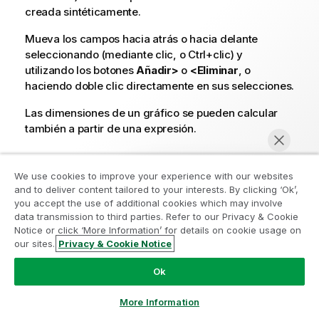
creada sintéticamente.
Mueva los campos hacia atrás o hacia delante
seleccionando (mediante clic, o Ctrl+clic) y
utilizando los botones
Añadir>
o
<Eliminar
, o
haciendo doble clic directamente en sus selecciones.
Las dimensiones de un gráfico se pueden calcular
también a partir de una expresión.
Propiedades de las dimensiones
We use cookies to improve your experience with our websites
Propiedad
Descripción
and to deliver content tailored to your interests. By clicking ‘Ok’,
Únase al Programa de modernización de
you accept the use of additional cookies which may involve
Campos/Grupos
Lista todos los campos o
data transmission to third parties. Refer to our Privacy & Cookie
la analítica
Disponibles
grupos de campos
Notice or click ‘More Information’ for details on cookie usage on
our sites.
Privacy & Cookie Notice
disponibles para
Modernícese sin comprometer sus valiosas aplicaciones
Chatear ahora
emplear como
de QlikView con el Programa de modernización de la
Ok
dimensiones (esto es,
analítica.
Haga clic aquí
para obtener más información o
los que se encuentran a
contactar con nosotros:
ampquestions@qlik.com
More Information
lo largo de un eje x en un