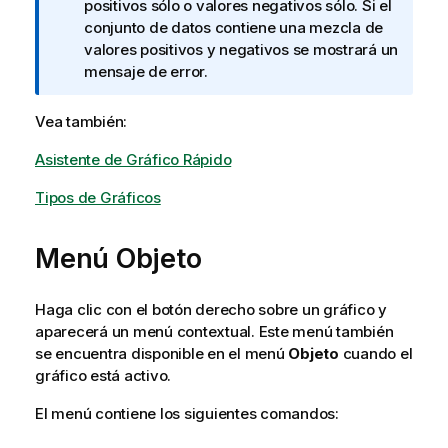
t
positivos sólo o valores negativos sólo. Si el
a
conjunto de datos contiene una mezcla de
i
valores positivos y negativos se mostrará un
n
mensaje de error.
f
o
Vea también:
r
Asistente de Gráfico Rápido
m
a
Tipos de Gráficos
t
i
v
Menú Objeto
a
Haga clic con el botón derecho sobre un gráfico y
aparecerá un menú contextual. Este menú también
se encuentra disponible en el menú
Objeto
cuando el
gráfico está activo.
El menú contiene los siguientes comandos: