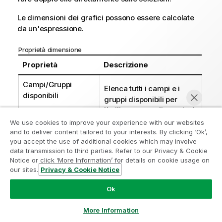
Le dimensioni dei grafici possono essere calcolate
da un'espressione.
Proprietà dimensione
Proprietà
Descrizione
Campi/Gruppi
Elenca tutti i campi e i
disponibili
gruppi disponibili per
l'utilizzo come dimensioni
(ovvero, come valori
We use cookies to improve your experience with our websites
lungo l'asse delle X in un
and to deliver content tailored to your interests. By clicking ‘Ok’,
Partecipa al programma Analytics
you accept the use of additional cookies which may involve
tipico grafico a barre). I
data transmission to third parties. Refer to our Privacy & Cookie
Modernization
gruppi di campi saranno
Notice or click ‘More Information’ for details on cookie usage on
preceduti da una freccia
our sites.
Privacy & Cookie Notice
Modernizza senza compromettere le tue preziose app
Chatta ora
verticale se sono gruppi di
QlikView con il programma Analytics Modernization.
Fare
drill-down o da una
Ok
clic qui
per maggiori informazioni o per contattarci:
freccia curva se sono
ampquestions@qlik.com
gruppi ciclici.
More Information