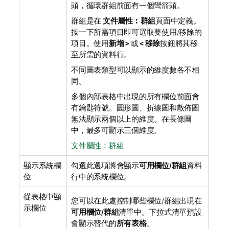
頭，循環群組前面有一個彎箭頭。
群組是在
文件屬性︰群組
頁面中定義。
按一下所需項目即可選取要使用/移除的
項目。使用
新增 >
或
< 移除
按鈕將其移
至所需的資料行。
不同圖表類型可以顯示的維度數各不相
同。
多個內部表格中出現的所有欄位前面會
有鑰匙符號。圓形圖、折線圖和散佈圖
無法顯示兩個以上的維度。在長條圖
中，最多可顯示三個維度。
文件屬性：群組
顯示系統欄
勾選此選項將會顯示
可用欄位/群組
資料
位
行中的系統欄位。
從表格中顯
您可以在此處控制哪些欄位/群組出現在
示欄位
可用欄位/群組
清單中。下拉式清單預設
會顯示替代的
所有表格
。