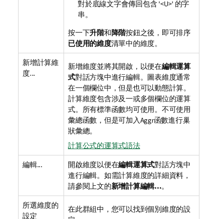
對於底線文字會傳回包含 '<U>' 的字
串。
按一下
升階
和
降階
按鈕之後，即可排序
已使用的維度
清單中的維度。
新增計算維
新增維度並將其開啟，以便在
編輯運算
度...
式
對話方塊中進行編輯。圖表維度通常
在一個欄位中，但是也可以動態計算。
計算維度包含涉及一或多個欄位的運算
式。所有標準函數均可使用。不可使用
彙總函數，但是可加入Aggr函數進行巢
狀彙總。
計算公式的運算式語法
編輯...
開啟維度以便在
編輯運算式
對話方塊中
進行編輯。如需計算維度的詳細資料，
請參閱上文的
新增計算編輯...
。
所選維度的
在此群組中，您可以找到個別維度的設
設定