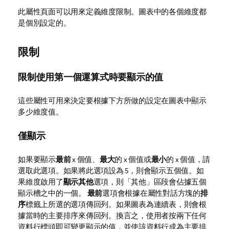
此屬性頁面可以用來定義維度限制。圖表中的各個維度都
是個別設定的。
限制
限制使用第一個運算式時要顯示的值
這些屬性可用來決定要根據下方所做的設定在圖表中顯示
多少維度值。
僅顯示
如果要顯示
最前
x 個值、
最大
的 x 個值或
最小
的 x 個值，請
選取此選項。如果將此選項設為 5，則會顯示五個值。如
果維度啟用了
顯示其他
選項，則「其他」區段會佔據五個
顯示槽之中的一個。
最前
選項會根據在屬性對話方塊的
排
序
標籤上所選的選項傳回列。如果圖表為連續表，則會根
據當時的主要排序來傳回列。換言之，使用者按兩下任何
資料行標頭即可變更顯示的值，並使該資料行成為主要排