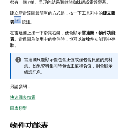
都有一個 Y 軸。呈現的結果類似於蜘蛛網或雷達螢幕。
建立新雷達圖最簡單的方式是，按一下工具列中的
建立圖
表
按鈕。
在雷達圖上按一下滑鼠右鍵，便會顯示
雷達圖：物件功能
表
。雷達圖為使用中的物件時，也可以從
物件
功能表中存
取。
資
雷達圖只能顯示僅包含正值或僅包含負值的資料
訊
集。如果資料集同時包含正值和負值，則會顯示
備
錯誤訊息。
註
另請參閱：
快速圖表精靈
圖表類型
物件功能表