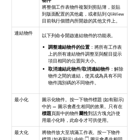
物件
將整個工作表物件複製到剪貼簿，並貼
到版面配置的其他處，或者貼到 QlikView
目前執行個體內所開啟的其他文件上。
連結物件
以下列命令開啟連結物件的功能表。
調整連結物件的位置
：將所有工作表
上的所有連結物件調整至與醒目提示
項目相同的位置與大小。
取消連結此物件/取消連結物件
：解除
物件之間的連結，使其成為具有不同
物件識別碼的不同物件。
最小化
圖示化物件。按一下物件標題 (如有顯示)
中的
圖示會產生相同的效果。只有在
標題
頁面中的物件
屬性
對話方塊允許使
用最小化時，此命令才可供使用。
最大化
將物件放大至填滿工作表。按一下物件
標題 (如有顯示) 中的
圖示會產生相同