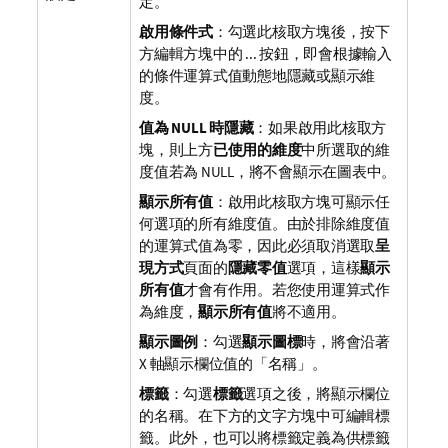
定。
啟用條件式
：勾選此核取方塊後，按下
方編輯方塊中的 ... 按鈕，即會根據輸入
的條件運算式值動態地隱藏或顯示維
度。
值為 NULL 時隱藏
：如果啟用此核取方
塊，則上方
已使用的維度
中所選取的維
度值若為 NULL，將不會顯示在圖表中。
顯示所有值
：啟用此核取方塊可顯示任
何選項的所有維度值。由於排除維度值
的運算式值為零，因此必須取消選取
呈
現方式
頁面的
隱藏零值
選項，這樣
顯示
所有值
才會有作用。若您使用運算式作
為維度，
顯示所有值
將不適用。
顯示圖例
：勾選
顯示圖標
時，將會沿著
X 軸顯示欄位值的「名稱」。
標籤
：勾選
標籤
選項之後，將顯示欄位
的名稱。在下方的文字方塊中可編輯標
籤。此外，也可以將標籤定義為供標籤