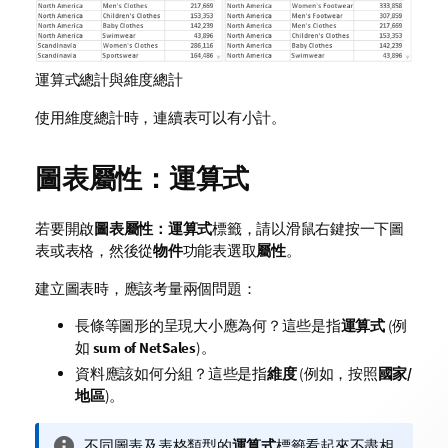
運算式總計與維度總計
使用維度總計時，連續表可以有小計。
圖表屬性：運算式
若要開啟
圖表屬性：運算式
標籤，請以滑鼠右鍵按一下圖
表或表格，然後從
物件
功能表選取
屬性
。
建立圖表時，應該考量兩個問題：
長條等圖形的呈現大小應為何？這些是指
運算式
(例
如
sum of NetSales
)。
資料應該如何分組？這些是指
維度
(例如，按照
國家/
地區
)。
資
不同圖表及表格類型的
運算式
標籤看起來不盡相