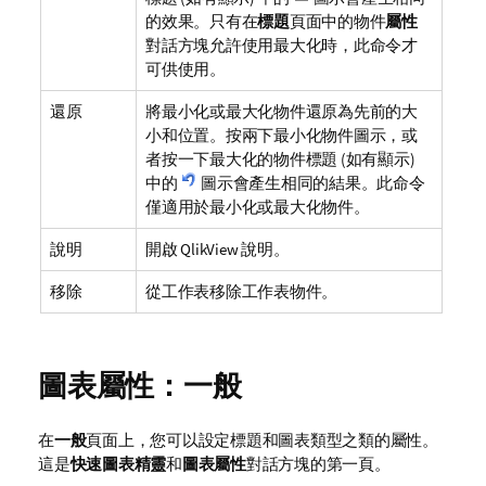
的效果。只有在
標題
頁面中的物件
屬性
對話方塊允許使用最大化時，此命令才
可供使用。
還原
將最小化或最大化物件還原為先前的大
小和位置。按兩下最小化物件圖示，或
者按一下最大化的物件標題 (如有顯示)
中的
圖示會產生相同的結果。此命令
僅適用於最小化或最大化物件。
說明
開啟 QlikView 說明。
移除
從工作表移除工作表物件。
圖表屬性：一般
在
一般
頁面上，您可以設定標題和圖表類型之類的屬性。
這是
快速圖表精靈
和
圖表屬性
對話方塊的第一頁。