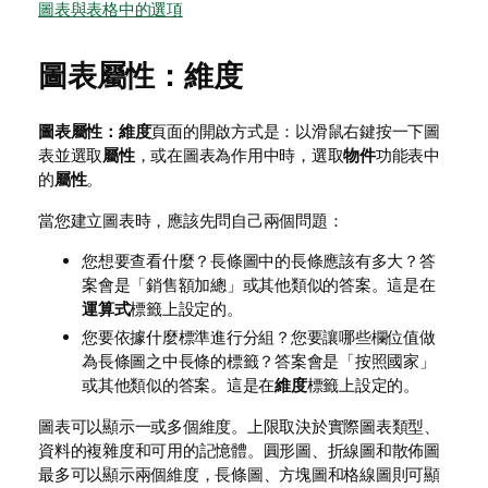
圖表與表格中的選項
圖表屬性：維度
圖表屬性：維度
頁面的開啟方式是：以滑鼠右鍵按一下圖
表並選取
屬性
，或在圖表為作用中時，選取
物件
功能表中
的
屬性
。
當您建立圖表時，應該先問自己兩個問題：
您想要查看什麼？長條圖中的長條應該有多大？答
案會是「銷售額加總」或其他類似的答案。這是在
運算式
標籤上設定的。
您要依據什麼標準進行分組？您要讓哪些欄位值做
為長條圖之中長條的標籤？答案會是「按照國家」
或其他類似的答案。這是在
維度
標籤上設定的。
圖表可以顯示一或多個維度。上限取決於實際圖表類型、
資料的複雜度和可用的記憶體。圓形圖、折線圖和散佈圖
最多可以顯示兩個維度，長條圖、方塊圖和格線圖則可顯