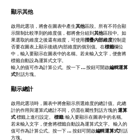
顯示其他
啟用此選項，將會在圖表中產生
其他
區段。所有不符合顯
示限制比較準則的維度值，都將會分組到
其他
區段中。如
果選取的維度之後還有維度，可使用
摺疊內部維度
控制是
否要在圖表上顯示後續/內部維度的個別值。在
標籤
欄位
中，輸入要顯示在圖表中的名稱。若未輸入文字，便會將
標籤自動設為運算式文字。
輸入的值可作為計算公式。按一下
...
按鈕可開啟
編輯運算
式
對話方塊。
顯示總計
啟用此選項時，圖表中將會顯示所選維度的總計值。此總
計的作用與運算式總計不同，仍需在屬性對話方塊的
運算
式
標籤上進行設定。
標籤
: 輸入要顯示在圖表中的名稱。
若未輸入文字，便會將標籤自動設為運算式文字。 輸入的
值可作為計算公式。按一下
...
按鈕可開啟
編輯運算式
對話
方塊。