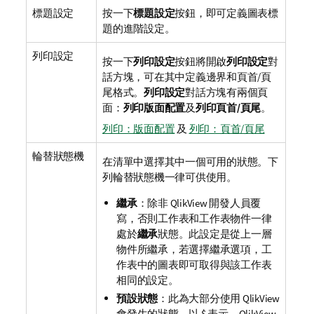
標題設定
按一下
標題設定
按鈕，即可定義圖表標
題的進階設定。
列印設定
按一下
列印設定
按鈕將開啟
列印設定
對
話方塊，可在其中定義邊界和頁首/頁
尾格式。
列印設定
對話方塊有兩個頁
面：
列印版面配置
及
列印頁首/頁尾
。
列印：版面配置
及
列印：頁首/頁尾
輪替狀態機
在清單中選擇其中一個可用的狀態。下
列輪替狀態機一律可供使用。
繼承
：除非 QlikView 開發人員覆
寫，否則工作表和工作表物件一律
處於
繼承
狀態。此設定是從上一層
物件所繼承，若選擇繼承選項，工
作表中的圖表即可取得與該工作表
相同的設定。
預設狀態
：此為大部分使用 QlikView
會發生的狀態，以 $ 表示。QlikView