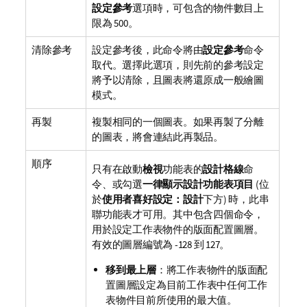
設定參考
選項時，可包含的物件數目上
限為 500。
清除參考
設定參考後，此命令將由
設定參考
命令
取代。選擇此選項，則先前的參考設定
將予以清除，且圖表將還原成一般繪圖
模式。
再製
複製相同的一個圖表。如果再製了分離
的圖表，將會連結此再製品。
順序
只有在啟動
檢視
功能表的
設計格線
命
令、或勾選
一律顯示設計功能表項目
(位
於
使用者喜好設定：設計
下方) 時，此串
聯功能表才可用。其中包含四個命令，
用於設定工作表物件的版面配置圖層。
有效的圖層編號為 -128 到 127。
移到最上層
：將工作表物件的版面配
置圖層設定為目前工作表中任何工作
表物件目前所使用的最大值。