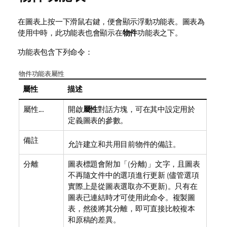
在圖表上按一下滑鼠右鍵，便會顯示浮動功能表。圖表為
使用中時，此功能表也會顯示在
物件
功能表之下。
功能表包含下列命令：
物件功能表屬性
屬性
描述
屬性...
開啟
屬性
對話方塊，可在其中設定用於
定義圖表的參數。
備註
允許建立和共用目前物件的備註。
分離
圖表標題會附加「(分離)」文字，且圖表
不再隨文件中的選項進行更新 (儘管選項
實際上是從圖表選取亦不更新)。只有在
圖表已連結時才可使用此命令。複製圖
表，然後將其分離，即可直接比較複本
和原稿的差異。