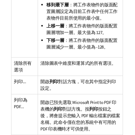
移到最下層
：將工作表物件的版面配
置圖層設定為目前工作表中任何工作
表物件目前所使用的最小值。
上移一層
：將工作表物件的版面配置
圖層增加一層。最大值為 127。
下移一層
：將工作表物件的版面配置
圖層減少一層。最小值為 -128。
清除所有
清除圖表中維度和運算式的所有選項。
選項
列印...
開啟
列印
對話方塊，可在其中指定列印
設定。
列印為
開啟已預先選取
Microsoft Print to PDF
印
PDF...
表機的
列印
對話方塊。按
列印
按鈕之
後，將會提示您輸入 PDF 輸出檔案的檔案
名稱。此命令僅在您的系統中有可用的
PDF 印表機時才可供使用。