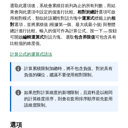
選取此選項後，系統會累積目前列為止的所有列數，而結
果會與此選項中設定的值進行比較。
相對於總計
選項可啟
用相對模式，類似於該屬性對話方塊中
運算式
標籤上的
相
對
選項，並將累積值 (根據第一個、最大或最小值) 與整體
總計進行比較。輸入的值可作為計算公式。按一下
...
按鈕
可開啟
編輯運算式
對話方塊。 選取
包含界限值
可包含具有
比較值的維度值。
計算公式的運算式語法
資
計算累積限制加總時，將不包含負值。對於具有
訊
負值的欄位，建議不要使用相對限制。
備
註
資
如果您對計算維度的新增限制，且資料是以相同
訊
的計算維度排序，則會在套用排序順序前先套用
備
該維度限制。
註
選項