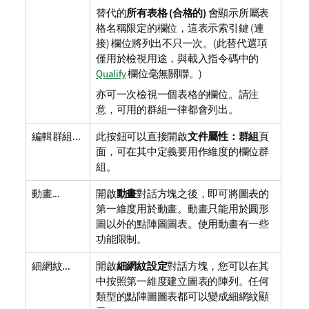
替代的
所有表格 (合格的)
會顯示所屬表
格名稱限定的欄位，這表示索引鍵 (連
接) 欄位將列出不只一次。(此替代選項
僅用於檢視用途，與載入指令碼中的
Qualify
欄位毫無關聯。)
亦可一次檢視一個表格的欄位。請注
意，可用的群組一律都會列出。
編輯群組...
此按鈕可以直接開啟
文件屬性：群組
頁
面，可在其中定義要用作維度的欄位群
組。
動畫...
開啟
動畫
對話方塊之後，即可將圖表的
第一維度用於動畫。動畫只能用於圓形
圖以外的點陣圖圖表。使用動畫有一些
功能限制。
細網紋...
開啟
細網紋設定
對話方塊，您可以在其
中按照第一維度建立圖表的陣列。任何
類型的點陣圖圖表都可以變成細網紋顯