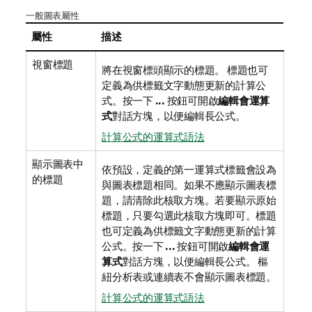
一般圖表屬性
屬性
描述
視窗標題
將在視窗標頭顯示的標題。 標題也可
定義為供標籤文字動態更新的計算公
式。按一下
...
按鈕可開啟
編輯會運算
式
對話方塊，以便編輯長公式。
計算公式的運算式語法
顯示圖表中
依預設，定義的第一運算式標籤會設為
的標題
與圖表標題相同。如果不應顯示圖表標
題，請清除此核取方塊。若要顯示原始
標題，只要勾選此核取方塊即可。標題
也可定義為供標籤文字動態更新的計算
公式。按一下
...
按鈕可開啟
編輯會運
算式
對話方塊，以便編輯長公式。 樞
紐分析表或連續表不會顯示圖表標題。
計算公式的運算式語法