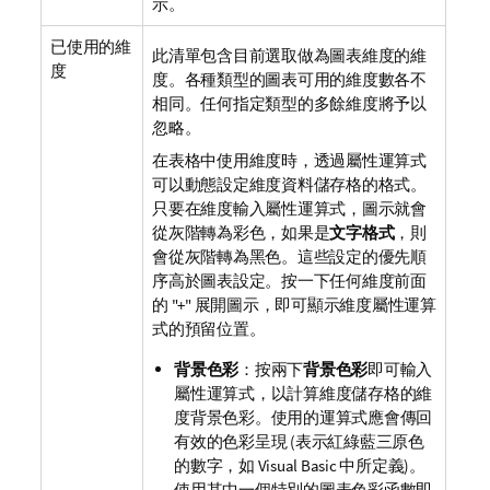
示。
已使用的維
此清單包含目前選取做為圖表維度的維
度
度。各種類型的圖表可用的維度數各不
相同。任何指定類型的多餘維度將予以
忽略。
在表格中使用維度時，透過屬性運算式
可以動態設定維度資料儲存格的格式。
只要在維度輸入屬性運算式，圖示就會
從灰階轉為彩色，如果是
文字格式
，則
會從灰階轉為黑色。這些設定的優先順
序高於圖表設定。按一下任何維度前面
的 "+" 展開圖示，即可顯示維度屬性運算
式的預留位置。
背景色彩
：按兩下
背景色彩
即可輸入
屬性運算式，以計算維度儲存格的維
度背景色彩。使用的運算式應會傳回
有效的色彩呈現 (表示紅綠藍三原色
的數字，如 Visual Basic 中所定義)。
使用其中一個特別的圖表色彩函數即