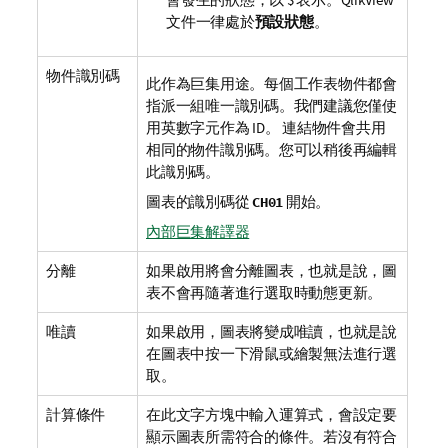
文件一律處於
預設狀態
。
物件識別碼
此作為巨集用途。每個工作表物件都會
指派一組唯一識別碼。我們建議您僅使
用英數字元作為 ID。 連結物件會共用
相同的物件識別碼。您可以稍後再編輯
此識別碼。
圖表的識別碼從
開始。
CH01
內部巨集解譯器
分離
如果啟用將會分離圖表，也就是說，圖
表不會再隨著進行選取時動態更新。
唯讀
如果啟用，圖表將變成唯讀，也就是說
在圖表中按一下滑鼠或繪製無法進行選
取。
計算條件
在此文字方塊中輸入運算式，會設定要
顯示圖表所需符合的條件。若沒有符合