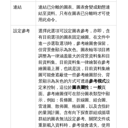
連結
連結已分離的圖表。圖表會變成動態連
結至資料。只有在圖表已分離時才可使
用此命令。
設定參考
選擇此選項可設定圖表參考，亦即，含
有目前選項的圖表固定繪圖。在文件中
進一步選取選項時，參考繪圖會保留，
但背景會顯示為灰色。圖表軸等項目將
調整為一律涵蓋最大的背景資料集和目
前資料集。目前資料集一律繪製在參考
繪圖最上層，也就是說，目前資料集繪
圖可能會遮蔽使一些參考繪圖部分。背
景顯示為灰色的方式可透過
參考模式
設
定來控制，這位於
圖表屬性：一般
頁
面。參考繪圖僅可在部分圖表類型中顯
示，例如：長條圖、折線圖、組合圖、
雷達圖、散佈圖、格線圖，以及含指針
的量測計圖。含有向下探查群組或循環
群組的圖表無法設定參考。關閉文件或
重新載入資料時，參考值會遺失。使用