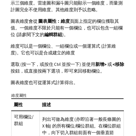
示三個維度。雷達圖和漏斗圖只能顯示一個維度，而量測
計圖完全不使用維度。其他維度則予以忽略。
圖表維度會從
圖表屬性：維度
頁面上指定的欄位獲取其
值。一個維度不限於只能有一個欄位，也可以包含一組欄
位 (請參閱下文的
編輯群組
)。
維度可以是一個欄位、一組欄位或一個運算式 (計算維
度)。它也可以是合成建立的維度
選取 (按一下，或按住 Ctrl 並按一下) 並使用
新增>
或
<移除
按鈕，或直接按兩下選項，即可來回移動欄位。
圖表維度也可從運算式計算得出。
維度屬性
屬性
描述
可用欄位/
列出可做為維度 (亦即沿著一般長條圖的
群組
X 軸) 的所有欄位/欄位群組。在欄位群組
中，向下切入群組前面有一個垂直箭