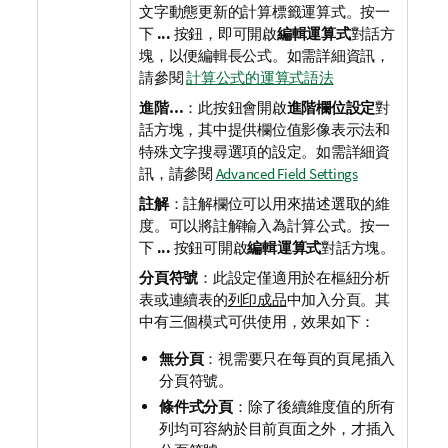
文字動態更新的計算標籤運算式。按一
下
...
按鈕，即可開啟
編輯運算式
對話方
塊，以便編輯長公式。
如需詳細資訊，
請參閱
計算公式的運算式語法
進階…
：此按鈕會開啟
進階欄位設定
對
話方塊，其中提供欄位值影像表示法和
特殊文字搜尋選項的設定。
如需詳細資
訊，請參閱
Advanced Field Settings
註解
：註解欄位可以用來描述選取的維
度。可以將註解輸入為計算公式。按一
下
...
按鈕可開啟
編輯運算式
對話方塊。
分頁符號
：此設定僅適用於在樞紐分析
表或連續表的
列印成品
中加入分頁。其
中有三個模式可供使用，效果如下：
無分頁
：視需要只在每頁的頁尾插入
分頁符號。
條件式分頁
：除了後續維度值的所有
列均可容納於目前頁面之外，才插入