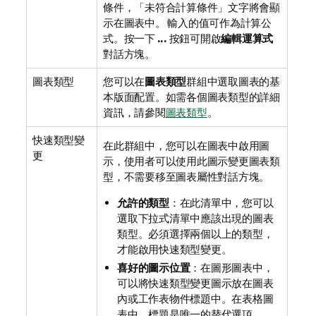
條件，「未符合計算條件」文字將會顯
示在圖表中。 輸入的值可作為計算公
式。按一下
...
按鈕可開啟
編輯運算式
對話方塊。
圖表類型
您可以在
圖表類型
群組中選取圖表的基
本版面配置。如需各個圖表類型的詳細
資訊，請參閱
圖表類型
。
快速類型變
在此群組中，您可以在圖表中啟用圖
更
示，使用者可以使用此圖示變更圖表類
型，不需要移至圖表屬性對話方塊。
允許的類型
：在此清單中，您可以
選取下拉式清單中應該出現的圖表
類型。必須選擇兩個以上的類型，
才能啟用快速類型變更。
喜好的圖示位置
：在圖形圖表中，
可以將快速類型變更圖示放在圖表
內或工作表物件標題中。在表格圖
表中，標題是唯一的替代選項。