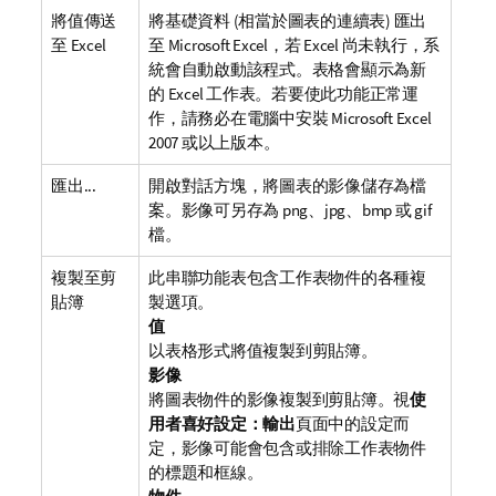
將值傳送
將基礎資料 (相當於圖表的連續表) 匯出
至 Excel
至 Microsoft Excel，若 Excel 尚未執行，系
統會自動啟動該程式。表格會顯示為新
的 Excel 工作表。若要使此功能正常運
作，請務必在電腦中安裝 Microsoft Excel
2007 或以上版本。
匯出...
開啟對話方塊，將圖表的影像儲存為檔
案。影像可另存為 png、jpg、bmp 或 gif
檔。
複製至剪
此串聯功能表包含工作表物件的各種複
貼簿
製選項。
值
以表格形式將值複製到剪貼簿。
影像
將圖表物件的影像複製到剪貼簿。視
使
用者喜好設定：輸出
頁面中的設定而
定，影像可能會包含或排除工作表物件
的標題和框線。