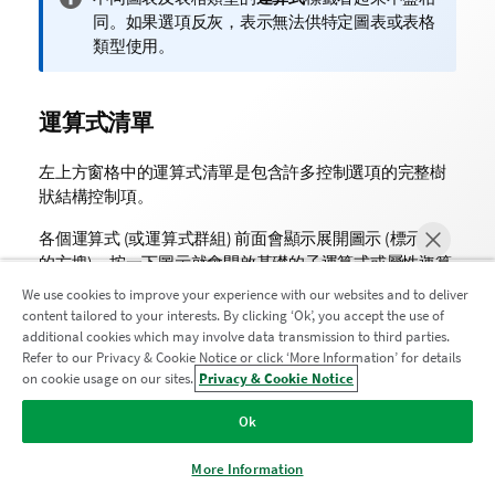
訊
同。如果選項反灰，表示無法供特定圖表或表格
備
類型使用。
註
運算式清單
左上方窗格中的運算式清單是包含許多控制選項的完整樹
狀結構控制項。
各個運算式 (或運算式群組) 前面會顯示展開圖示 (標示 '
'
+
的方塊)。按一下圖示就會開啟基礎的子運算式或屬性運算
式。同時此圖示會變成摺疊圖示 ('
')。某些繪圖選項使用
-
We use cookies to improve your experience with our websites and to deliver
子運算式，也就是由兩個以上共同定義繪圖符號 (例如下述
content tailored to your interests. By clicking ‘Ok’, you accept the use of
的
股票
或
盒狀圖
) 的一組運算式。
additional cookies which may involve data transmission to third parties.
Refer to our Privacy & Cookie Notice or click ‘More Information’ for details
加入分析現代化計畫
透過屬性運算式也可以動態設定運算式資料的格式。按一
on cookie usage on our sites.
Privacy & Cookie Notice
立即聊天
下任一運算式前的展開圖示，可顯示維度屬性運算式的預
透過分析現代化程式進行現代化而不犧牲寶貴的 QlikView 應用
Ok
留位置。此類功能包括：
程式。
按一下這裡
取得更多資訊或聯繫：
ampquestions@qlik.com
More Information
背景色彩