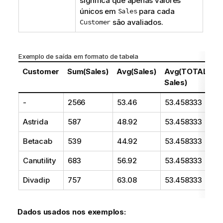
significa que apenas valores
únicos em
Sales
para cada
Customer
são avaliados.
Exemplo de saída em formato de tabela
Customer
Sum(Sales)
Avg(Sales)
Avg(TOTAL
A
Sales)
S
-
2566
53.46
53.458333
5
Astrida
587
48.92
53.458333
43
Betacab
539
44.92
53.458333
4
Canutility
683
56.92
53.458333
5
Divadip
757
63.08
53.458333
6
Dados usados nos exemplos: