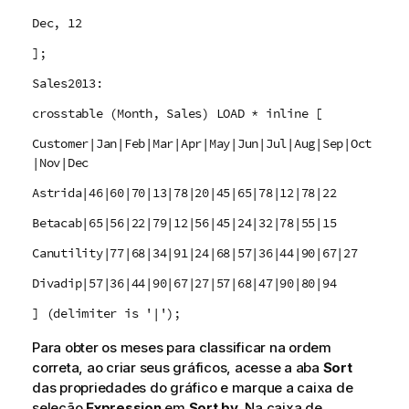
Dec, 12
];
Sales2013:
crosstable (Month, Sales) LOAD * inline [
Customer|Jan|Feb|Mar|Apr|May|Jun|Jul|Aug|Sep|Oct
|Nov|Dec
Astrida|46|60|70|13|78|20|45|65|78|12|78|22
Betacab|65|56|22|79|12|56|45|24|32|78|55|15
Canutility|77|68|34|91|24|68|57|36|44|90|67|27
Divadip|57|36|44|90|67|27|57|68|47|90|80|94
] (delimiter is '|');
Para obter os meses para classificar na ordem
correta, ao criar seus gráficos, acesse a aba
Sort
das propriedades do gráfico e marque a caixa de
seleção
Expression
em
Sort by
. Na caixa de