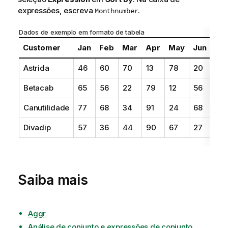
expressões, escreva
.
Monthnumber
Dados de exemplo em formato de tabela
Customer
Jan
Feb
Mar
Apr
May
Jun
Jul
Astrida
46
60
70
13
78
20
45
Betacab
65
56
22
79
12
56
45
Canutilidade
77
68
34
91
24
68
57
Divadip
57
36
44
90
67
27
57
Saiba mais
Aggr
Análise de conjunto e expressões de conjunto