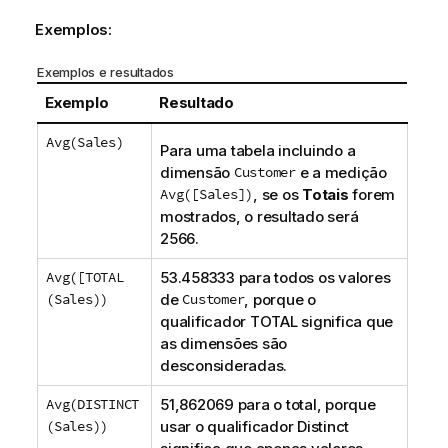
Exemplos:
Exemplos e resultados
Exemplo
Resultado
Avg(Sales)
Para uma tabela incluindo a
dimensão
Customer
e a medição
Avg([Sales])
, se os
Totais
forem
mostrados, o resultado será
2566.
Avg([TOTAL
53.458333 para todos os valores
(Sales))
de
Customer
, porque o
qualificador
TOTAL
significa que
as dimensões são
desconsideradas.
Avg(DISTINCT
51,862069 para o total, porque
(Sales))
usar o qualificador
Distinct