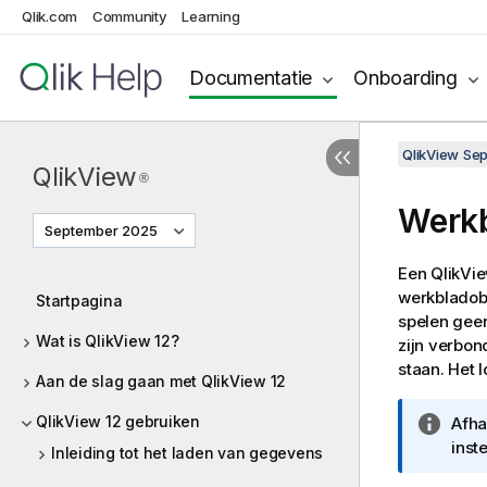
Qlik.com
Community
Learning
Documentatie
Onboarding
QlikView Se
QlikView
®
Werk
September 2025
Een QlikVi
werkbladobj
Startpagina
spelen geen
Wat is QlikView 12?
zijn verbon
staan. Het 
Aan de slag gaan met QlikView 12
QlikView 12 gebruiken
I
Afha
n
inst
Inleiding tot het laden van gegevens
f