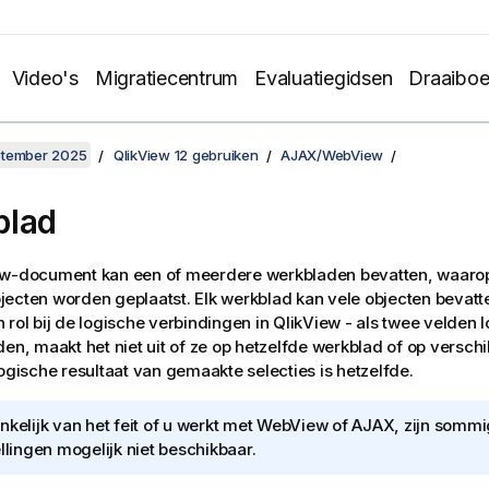
Video's
Migratiecentrum
Evaluatiegidsen
Draaibo
ptember 2025
QlikView 12 gebruiken
AJAX/WebView
blad
ew-document kan een of meerdere werkbladen bevatten, waaro
ecten worden geplaatst. Elk werkblad kan vele objecten bevatt
 rol bij de logische verbindingen in QlikView - als twee velden 
den, maakt het niet uit of ze op hetzelfde werkblad of op versc
logische resultaat van gemaakte selecties is hetzelfde.
nkelijk van het feit of u werkt met WebView of AJAX, zijn somm
ellingen mogelijk niet beschikbaar.