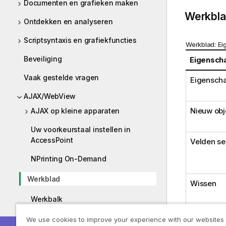
Documenten en grafieken maken
o
Werkbla
r
Ontdekken en analyseren
m
a
Scriptsyntaxis en grafiekfuncties
Werkblad: E
t
Beveiliging
i
Eigensch
e
Vaak gestelde vragen
Eigenscha
AJAX/WebView
Nieuw obj
AJAX op kleine apparaten
Uw voorkeurstaal instellen in
AccessPoint
Velden sel
NPrinting On-Demand
Werkblad
Wissen
Werkbalk
Opslagplaats
We use cookies to improve your experience with our websites
Alle selec