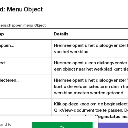
d: Menu Object
igenschappen menu Object
ap
Details
ppen...
Hiermee opent u het dialoogvenster
van het werkblad.
ect
Hiermee opent u een dialoogvenster 
een object naar het werkblad kunt sl
ecteren...
Hiermee opent u het dialoogvenster
kunt u de velden selecteren die in he
werkblad moeten worden getoond.
Klik op deze knop om de beginselect
QlikView-document toe te passen. 
geconfigureerd, zie
Beginstatus ins
 and to
Ok
ties wissen
Hiermee wordt de selectie van alle 