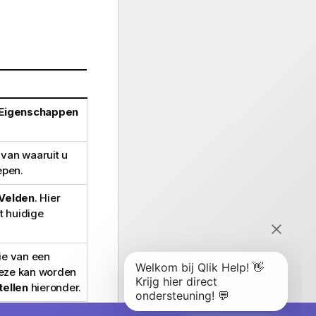
Eigenschappen
van waaruit u
epen.
Velden
. Hier
t huidige
ie van een
Deze kan worden
tellen
hieronder.
geselecteerde