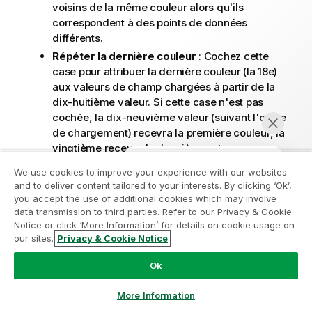
voisins de la même couleur alors qu'ils
correspondent à des points de données
différents.
Répéter la dernière couleur
: Cochez cette
case pour attribuer la dernière couleur (la 18e)
aux valeurs de champ chargées à partir de la
dix-huitième valeur. Si cette case n'est pas
cochée, la dix-neuvième valeur (suivant l'ordre
de chargement) recevra la première couleur, la
vingtième recevra la deuxième, etc.
We use cookies to improve your experience with our websites
Niveaux visibles
and to deliver content tailored to your interests. By clicking ‘Ok’,
Rejoignez le Programme de
you accept the use of additional cookies which may involve
data transmission to third parties. Refer to our Privacy & Cookie
modernisation analytique
Un graphique peut afficher au maximum trois
Notice or click ‘More Information’ for details on cookie usage on
niveaux de blocs correspondant aux trois dimensions
our sites.
Privacy & Cookie Notice
Modernisez votre système sans compromettre vos
Discuter maintenant
autorisées. Choisissez le nombre de niveaux à
précieuses applications QlikView grâce au Programme
afficher en sélectionnant
1
,
2
ou
3
.
Ok
de modernisation analytique.
Cliquez ici
pour plus
d'informations ou contactez :
ampquestions@qlik.com
More Information
Légendes intermédiaires