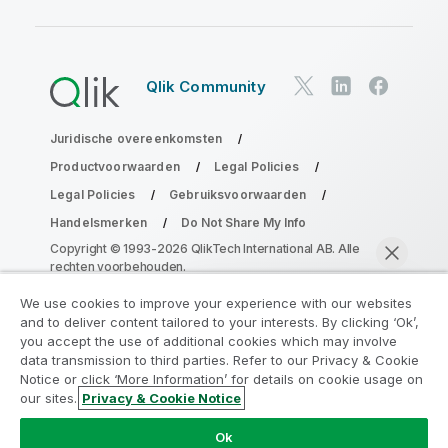
Qlik Community
Juridische overeenkomsten
Productvoorwaarden
Legal Policies
Legal Policies
Gebruiksvoorwaarden
Handelsmerken
Do Not Share My Info
Copyright © 1993-2026 QlikTech International AB. Alle
rechten voorbehouden.
We use cookies to improve your experience with our websites
and to deliver content tailored to your interests. By clicking ‘Ok’,
Neem deel aan het Analytics
you accept the use of additional cookies which may involve
data transmission to third parties. Refer to our Privacy & Cookie
Modernization Program
Notice or click ‘More Information’ for details on cookie usage on
our sites.
Privacy & Cookie Notice
Moderniseer zonder uw waardevolle QlikView-apps op
Nu chatten
het spel te zetten met het Analytics Modernization
Ok