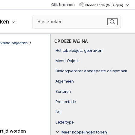
Qlik-bronnen
Nederlands (Wijzigen)
eken
OP DEZE PAGINA
kblad objecten
Het tabelobject gebruiken
Menu Object
Dialoogvenster Aangepaste celopmaak
Algemeen
Sorteren
Presentatie
Stijl
Lettertype
ertijd worden
Meer koppelingen tonen