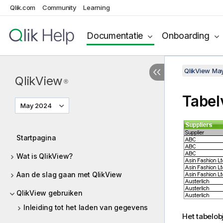
Qlik.com
Community
Learning
Documentatie
Onboarding
QlikView Ma
QlikView
®
Tabel
May 2024
Startpagina
Wat is QlikView?
Aan de slag gaan met QlikView
QlikView gebruiken
Inleiding tot het laden van gegevens
Het tabelob