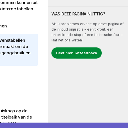
kolommen kunnen uit
 interne tabellen
WAS DEZE PAGINA NUTTIG?
Als u problemen ervaart op deze pagina of
nen.
de inhoud onjuist is – een tikfout, een
ontbrekende stap of een technische fout –
venstabellen
laat het ons weten!
 gemaakt om de
heugengebruik en
Geef hier uw feedback
muisknop op de
titelbalk van de
bbelklikt op