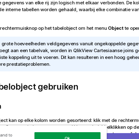
 gegevens van elke rij zijn logisch met elkaar verbonden. De 
de interne tabellen worden gehaald, waarbij elke combinatie van
 rechtermuisknop op het tabelobject om het menu
Object
te ope
u grote hoeveelheden veldgegevens vanuit ongekoppelde gege
oegt aan een tabelvak, worden in QlikView Cartesiaanse joins
iste koppeling uit te voeren. Dit kan resulteren in een hoog ge
re prestatieproblemen.
belobject gebruiken
n
ject kan op elke kolom worden gesorteerd: klik met de rechter
ies
Sorteren
in het contextmenu. U kunt ook dubbelklikken op de 
p u wilt sorteren. Als u
Sorteren
kiest in het contextmenu of du
 and to
Ok