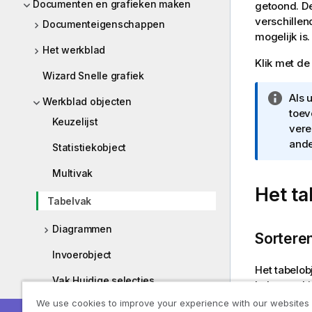
Documenten en grafieken maken
getoond. De
verschillen
Documenteigenschappen
mogelijk is.
Het werkblad
Klik met de
Wizard Snelle grafiek
I
Als 
Werkblad objecten
n
toev
Keuzelijst
f
vere
o
ande
Statistiekobject
r
Multivak
m
Het ta
a
Tabelvak
t
i
Diagrammen
e
Sortere
Invoerobject
Het tabelob
Vak Huidige selecties
kolom en k
kolom waaro
We use cookies to improve your experience with our websites
Knop