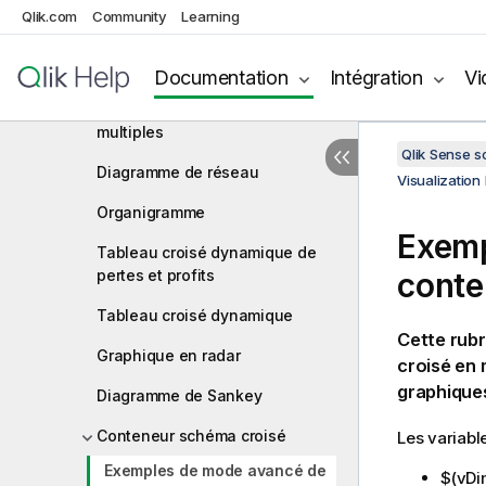
Qlik.com
Community
Learning
Graphique en entonnoir
Bulles
Documentation
Intégration
Vi
Graphique Indicateurs ICP
multiples
Qlik Sense 
Diagramme de réseau
Visualization
Organigramme
Exemp
Tableau croisé dynamique de
pertes et profits
conte
Tableau croisé dynamique
Cette rubr
Graphique en radar
croisé en
graphique
Diagramme de Sankey
Conteneur schéma croisé
Les variabl
Exemples de mode avancé de
$(vDi