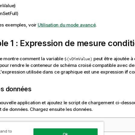
mValue)
mSetFull)
es exemples, voir
Utilisation du mode avancé
.
e 1 : Expression de mesure conditi
e montre comment la variable
peut être ajoutée à
$(vDimValue)
pour rendre le conteneur de schéma croisé compatible avec de
'expression utilisée dans ce graphique est une expression
if
con
es données
ouvelle application et ajoutez le script de chargement ci-desso
 de données. Chargez ensuite les données.
t de chargement
 and to
Ok