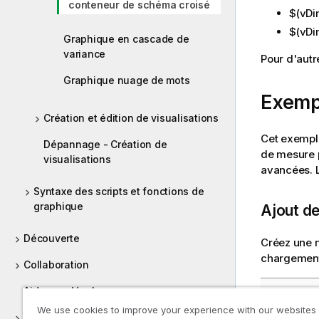
conteneur de schéma croisé
$(vDi
$(vDi
Graphique en cascade de
variance
Pour d'autr
Graphique nuage de mots
Exempl
Création et édition de visualisations
Cet exempl
Dépannage - Création de
de mesure 
visualisations
avancées. L
Syntaxe des scripts et fonctions de
graphique
Ajout d
Découverte
Créez une n
chargement
Collaboration
Aide aux développeurs
Scrip
We use cookies to improve your experience with our websites
Didacticiels pour Qlik Sense