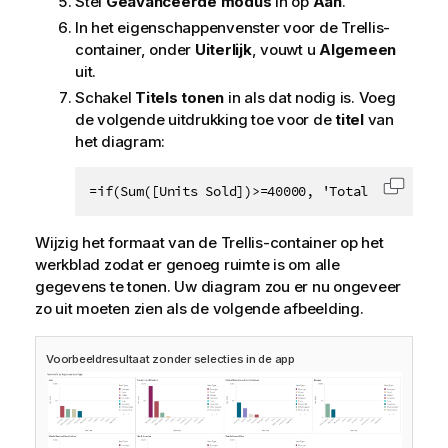
Stel
Geavanceerde modus
in op
Aan
.
In het eigenschappenvenster voor de Trellis-
container, onder
Uiterlijk
, vouwt u
Algemeen
uit.
Schakel
Titels tonen
in als dat nodig is. Voeg
de volgende uitdrukking toe voor de
titel
van
het diagram:
=if(Sum([Units Sold])>=40000, 'Total Profit, b
Code k
Wijzig het formaat van de Trellis-container op het
werkblad zodat er genoeg ruimte is om alle
gegevens te tonen. Uw diagram zou er nu ongeveer
zo uit moeten zien als de volgende afbeelding.
Voorbeeldresultaat zonder selecties in de app