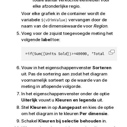
elke afzonderlijke regio.
Voor elke grafiek in de container wordt de
variabele
vervangen door de
$(vDimValue)
naam van de dimensiewaarde voor
Region
.
Voeg voor de zojuist toegevoegde meting het
volgende
label
toe:
=if(Sum([Units Sold])>=40000, 'Total Profit', 
Code k
Vouw in het eigenschappenvenster
Sorteren
uit. Pas de sortering aan zodat het diagram
voornamelijk sorteert op de waarde van de
meting in aflopende volgorde.
In het eigenschappenvenster onder de optie
Uiterlijk
vouwt u
Kleuren en legenda
uit.
Stel
Kleuren
in op
Aangepast
en kies de optie
om het diagram in te kleuren
Per dimensie
.
Schakel
Kleuren bij selectie behouden
in.