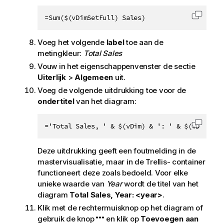
=Sum($(vDimSetFull) Sales)
Code k
Voeg het volgende
label
toe aan de
metingkleur:
Total Sales
Vouw in het eigenschappenvenster de sectie
Uiterlijk
>
Algemeen
uit.
Voeg de volgende uitdrukking toe voor de
ondertitel
van het diagram:
='Total Sales, ' & $(vDim) & ': ' & $(vDimValu
Code k
Deze uitdrukking geeft een foutmelding in de
mastervisualisatie, maar in de Trellis- container
functioneert deze zoals bedoeld. Voor elke
unieke waarde van
Year
wordt de titel van het
diagram
Total Sales, Year: <year>
.
Klik met de rechtermuisknop op het diagram of
gebruik de knop
en klik op
Toevoegen aan