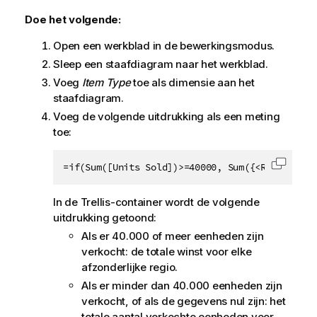
Doe het volgende:
Open een werkblad in de bewerkingsmodus.
Sleep een staafdiagram naar het werkblad.
Voeg
Item Type
toe als dimensie aan het
staafdiagram.
Voeg de volgende uitdrukking als een meting
toe:
=if(Sum([Units Sold])>=40000, Sum({<Region={$(
Code k
In de Trellis-container wordt de volgende
uitdrukking getoond:
Als er 40.000 of meer eenheden zijn
verkocht: de totale winst voor elke
afzonderlijke regio.
Als er minder dan 40.000 eenheden zijn
verkocht, of als de gegevens nul zijn: het
totale aantal verkochte eenheden voor