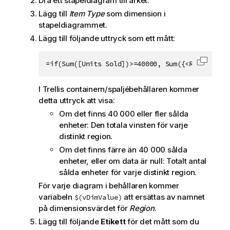
Dra ett stapeldiagram till arket.
Lägg till
Item Type
som dimension i
stapeldiagrammet.
Lägg till följande uttryck som ett mått:
=if(Sum([Units Sold])>=40000, Sum({<Region={$(
Kopiera
I Trellis containern/spaljébehållaren kommer
detta uttryck att visa:
Om det finns 40 000 eller fler sålda
enheter: Den totala vinsten för varje
distinkt region.
Om det finns färre än 40 000 sålda
enheter, eller om data är null: Totalt antal
sålda enheter för varje distinkt region.
För varje diagram i behållaren kommer
variabeln
att ersättas av namnet
$(vDimValue)
på dimensionsvärdet för
Region
.
Lägg till följande
Etikett
för det mått som du