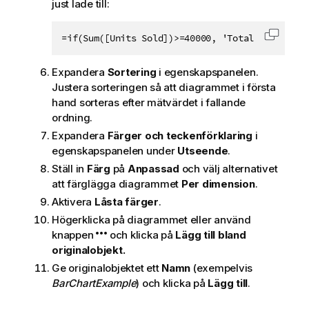
just lade till:
=if(Sum([Units Sold])>=40000, 'Total Profit', 
Kopiera
Expandera
Sortering
i egenskapspanelen.
Justera sorteringen så att diagrammet i första
hand sorteras efter mätvärdet i fallande
ordning.
Expandera
Färger och teckenförklaring
i
egenskapspanelen under
Utseende
.
Ställ in
Färg
på
Anpassad
och välj alternativet
att färglägga diagrammet
Per dimension
.
Aktivera
Låsta färger
.
Högerklicka på diagrammet eller använd
knappen
och klicka på
Lägg till bland
originalobjekt.
Ge originalobjektet ett
Namn
(exempelvis
BarChartExample
) och klicka på
Lägg till
.