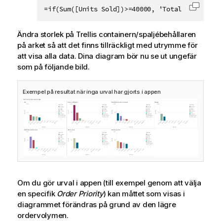
=if(Sum([Units Sold])>=40000, 'Total Profit, b
Kopiera
Ändra storlek på Trellis containern/spaljébehållaren
på arket så att det finns tillräckligt med utrymme för
att visa alla data. Dina diagram bör nu se ut ungefär
som på följande bild.
Exempel på resultat när inga urval har gjorts i appen
Om du gör urval i appen (till exempel genom att välja
en specifik
Order Priority
) kan måttet som visas i
diagrammet förändras på grund av den lägre
ordervolymen.