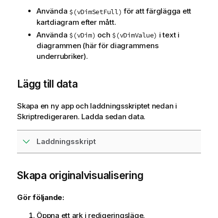
Använda
för att färglägga ett
$(vDimSetFull)
kartdiagram efter mått.
Använda
och
i text i
$(vDim)
$(vDimValue)
diagrammen (här för diagrammens
underrubriker).
Lägg till data
Skapa en ny app och laddningsskriptet nedan i
Skriptredigeraren. Ladda sedan data.
Laddningsskript
Skapa originalvisualisering
Gör följande:
Öppna ett ark i redigeringsläge.