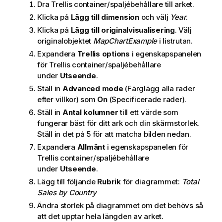
Dra Trellis container/spaljébehållare till arket.
Klicka på
Lägg till dimension
och välj
Year
.
Klicka på
Lägg till originalvisualisering
. Välj
originalobjektet
MapChartExample
i listrutan.
Expandera
Trellis options
i egenskapspanelen
för Trellis container/spaljébehållare
under
Utseende
.
Ställ in
Advanced mode
(Färglägg alla rader
efter villkor) som
On
(Specificerade rader).
Ställ in
Antal kolumner
till ett värde som
fungerar bäst för ditt ark och din skärmstorlek.
Ställ in det på 5 för att matcha bilden nedan.
Expandera
Allmänt
i egenskapspanelen för
Trellis container/spaljébehållare
under
Utseende
.
Lägg till följande
Rubrik
för diagrammet:
Total
Sales by Country
Ändra storlek på diagrammet om det behövs så
att det upptar hela längden av arket.