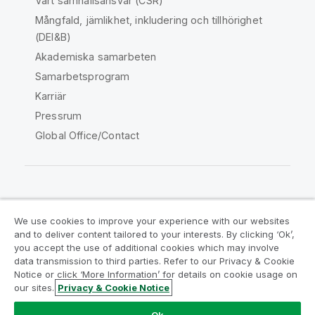
Vårt samhällsansvar (CSR)
Mångfald, jämlikhet, inkludering och tillhörighet
(DEI&B)
Akademiska samarbeten
Samarbetsprogram
Karriär
Pressrum
Global Office/Contact
Qlik Community
We use cookies to improve your experience with our websites
and to deliver content tailored to your interests. By clicking ‘Ok’,
Juridiska avtal
Produktvillkor
you accept the use of additional cookies which may involve
data transmission to third parties. Refer to our Privacy & Cookie
Legal Policies
Legal Policies
Notice or click ‘More Information’ for details on cookie usage on
Användningsvillkor
Varumärken
our sites.
Privacy & Cookie Notice
Do Not Share My Info