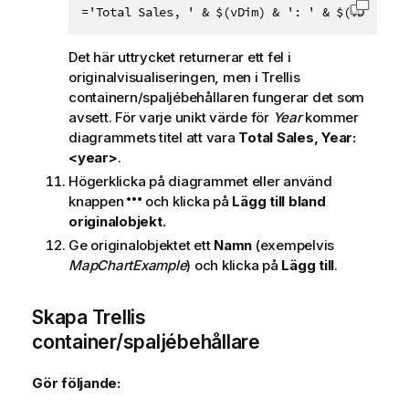
='Total Sales, ' & $(vDim) & ': ' & $(vDimValu
Kopiera
Det här uttrycket returnerar ett fel i
originalvisualiseringen, men i Trellis
containern/spaljébehållaren fungerar det som
avsett. För varje unikt värde för
Year
kommer
diagrammets titel att vara
Total Sales, Year:
<year>
.
Högerklicka på diagrammet eller använd
knappen
och klicka på
Lägg till bland
originalobjekt.
Ge originalobjektet ett
Namn
(exempelvis
MapChartExample
) och klicka på
Lägg till
.
Skapa Trellis
container/spaljébehållare
Gör följande: