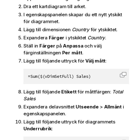
Dra ett kartdiagram till arket.
I egenskapspanelen skapar du ett nytt ytskikt
för diagrammet.
Lägg till dimensionen
Country
för ytskiktet.
Expandera
Färger
i ytskiktet
Country
.
Ställ in
Färger
på
Anpassa
och välj
färginställningen
Per mått
.
Lägg till följande uttryck för
Välj mått
:
=Sum($(vDimSetFull) Sales)
Kopiera
Lägg till följande
Etikett
för måttfärgen:
Total
Sales
Expandera delavsnittet
Utseende
>
Allmänt
i
egenskapspanelen.
Lägg till följande uttryck för diagrammets
Underrubrik
: