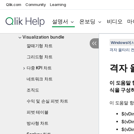
사용자 지정 도구 설명 만들기
Qlik.com
Community
Learning
시각화의 Null 값
설명서
온보딩
비디오
마
Dashboard bundle
Visualization bundle
Windows에서의
깔때기형 차트
격자 울타리 
그리드형 차트
격자 
다중 KPI 차트
네트워크 차트
이 도움말
식을 구성하
조직도
수익 및 손실 피벗 차트
이 도움말 
피벗 테이블
$(vDi
$(vDi
방사형 차트
$(vDi