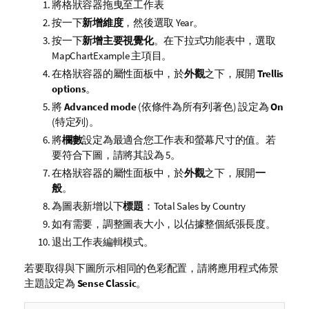
將格狀容器拖曳至工作表
按一下
新增維度
，然後選取
Year
。
按一下
新增主要視覺化
。在下拉式功能表中，選取
MapChartExample
主項目。
在格狀容器的屬性面板中，於
外觀
之下，展開
Trellis
options
。
將
Advanced mode
(依條件為所有列著色) 設定為
On
(特定列)。
將
欄數
設定為最適合您工作表和螢幕尺寸的值。若
要符合下圖，請將其設為 5。
在格狀容器的屬性面板中，於
外觀
之下，展開
一
般
。
為圖表新增以下
標題
：
Total Sales by Country
如有需要，調整圖表大小，以佔據整個紙張長度。
退出工作表編輯模式。
若要取得與下圖所示相同的色彩配置，請將應用程式佈景
主題設定為
Sense Classic
。