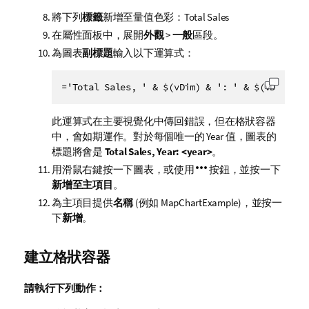
將下列
標籤
新增至量值色彩：
Total Sales
在屬性面板中，展開
外觀
>
一般
區段。
為圖表
副標題
輸入以下運算式：
='Total Sales, ' & $(vDim) & ': ' & $(vDimValu
將代碼
此運算式在主要視覺化中傳回錯誤，但在格狀容器
中，會如期運作。對於每個唯一的
Year
值，圖表的
標題將會是
Total Sales, Year: <year>
。
用滑鼠右鍵按一下圖表，或使用
按鈕，並按一下
新增至主項目
。
為主項目提供
名稱
(例如
MapChartExample
)，並按一
下
新增
。
建立格狀容器
請執行下列動作：