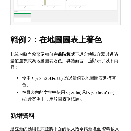
範例 2：在地圖圖表上著色
此範例將向您顯示如何在
進階模式
下設定格狀容器以透過
量值運算式為地圖圖表著色。具體而言，這顯示了以下內
容：
使用
透過量值對地圖圖表進行著
$(vDimSetFull)
色。
在圖表內的文字中使用
和
$(vDim)
$(vDimValue)
(在此案例中，用於圖表副標題)。
新增資料
建立新的應用程式並將下面的載入指令碼新增至 資料載入