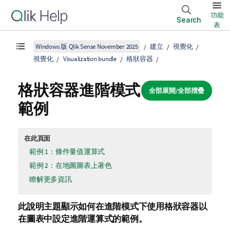
功能
Search
表
Windows 版 Qlik Sense November 2025
建立
視覺化
視覺化
Visualization bundle
格狀容器
格狀容器進階模式
全部展開/全部摺疊
範例
在此頁面
範例 1：條件量值運算式
範例 2：在地圖圖表上著色
瞭解更多資訊
此說明主題顯示如何在進階模式下使用格狀容器以
在圖表中設定進階運算式的範例。