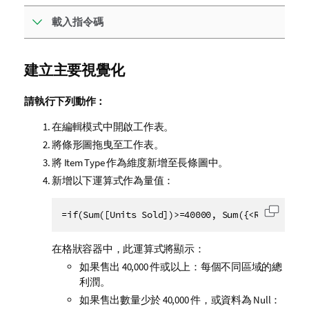
載入指令碼
建立主要視覺化
請執行下列動作：
在編輯模式中開啟工作表。
將條形圖拖曳至工作表。
將
Item Type
作為維度新增至長條圖中。
新增以下運算式作為量值：
=if(Sum([Units Sold])>=40000, Sum({<Region={$(
將代碼
在格狀容器中，此運算式將顯示：
如果售出 40,000 件或以上：每個不同區域的總
利潤。
如果售出數量少於 40,000 件，或資料為 Null：