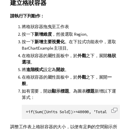
建立格狀容器
請執行下列動作：
將格狀容器拖曳至工作表
按一下
新增維度
，然後選取
Region
。
按一下
新增主要視覺化
。在下拉式功能表中，選取
BarChartExample
主項目。
在格狀容器的屬性面板中，於
外觀
之下，展開
格狀
選項
。
將
進階模式
設定為
開啟
。
在格狀容器的屬性面板中，於
外觀
之下，展開
一
般
。
如有需要，開啟
顯示標題
。為圖表
標題
新增以下運
算式：
=if(Sum([Units Sold])>=40000, 'Total Profit, b
將代碼
調整工作表上格狀容器的大小，以便有足夠的空間顯示所