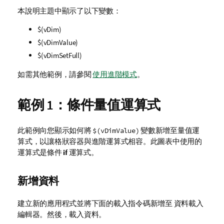
本說明主題中顯示了以下變數：
$(vDim)
$(vDimValue)
$(vDimSetFull)
如需其他範例，請參閱
使用進階模式
。
範例 1：條件量值運算式
此範例向您顯示如何將
變數新增至量值運
$(vDimValue)
算式，以讓格狀容器與進階運算式相容。此圖表中使用的
運算式是條件
if
運算式。
新增資料
建立新的應用程式並將下面的載入指令碼新增至 資料載入
編輯器。然後，載入資料。