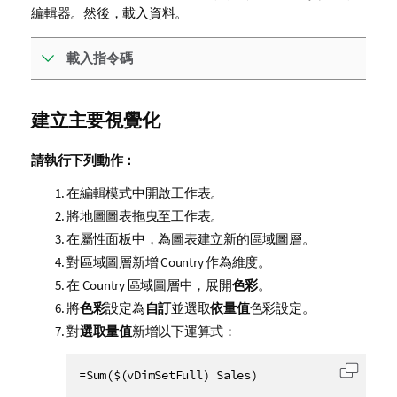
編輯器。然後，載入資料。
載入指令碼
建立主要視覺化
請執行下列動作：
在編輯模式中開啟工作表。
將地圖圖表拖曳至工作表。
在屬性面板中，為圖表建立新的區域圖層。
對區域圖層新增
Country
作為維度。
在
Country
區域圖層中，展開
色彩
。
將
色彩
設定為
自訂
並選取
依量值
色彩設定。
對
選取量值
新增以下運算式：
=Sum($(vDimSetFull) Sales)
將代碼