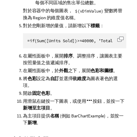
每個不同區域的售出單位總數。
對於容器中的每個圖表，
變數將替
$(vDimValue)
換為
Region
的維度值名稱。
對於您剛新增的量值，請新增以下
標籤
：
=if(Sum([Units Sold])>=40000, 'Total Profit', 
將代碼
在屬性面板中，展開
排序
。調整排序，讓圖表主要
按照量值之值遞減排序。
在屬性面板中，於
外觀
之下，展開
色彩和圖標
。
將
色彩
設定為
自訂
並選擇
依維度
為圖表著色的選
項。
開啟
固定色彩
。
用滑鼠右鍵按一下圖表，或使用
按鈕，並按一下
新增至主項目
。
為主項目提供
名稱
(例如
BarChartExample
)，並按一
下
新增
。