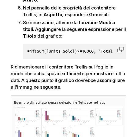
Nel pannello delle proprietà del contenitore
Trellis, in
Aspetto
, espandere
Generali
.
Se necessario, attivare la funzione
Mostra
titoli
. Aggiungere la seguente espressione per il
Titolo
del grafico:
=if(Sum([Units Sold])>=40000, 'Total Profit, b
Copia c
Ridimensionare il contenitore Trellis sul foglio in
modo che abbia spazio sufficiente per mostrare tutti i
dati. A questo punto il grafico dovrebbe assomigliare
all'immagine seguente.
Esempio di risultato senza selezioni effettuate nell'app