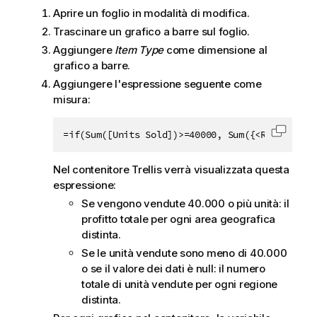
Aprire un foglio in modalità di modifica.
Trascinare un grafico a barre sul foglio.
Aggiungere
Item Type
come dimensione al
grafico a barre.
Aggiungere l'espressione seguente come
misura:
=if(Sum([Units Sold])>=40000, Sum({<Region={$(
Copia c
Nel contenitore Trellis verrà visualizzata questa
espressione:
Se vengono vendute 40.000 o più unità: il
profitto totale per ogni area geografica
distinta.
Se le unità vendute sono meno di 40.000
o se il valore dei dati è null: il numero
totale di unità vendute per ogni regione
distinta.