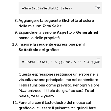
=Sum($(vDimSetFull) Sales)
Copia c
Aggiungere la seguente
Etichetta
al colore
della misura:
Total Sales
Espandere la sezione
Aspetto
>
Generali
nel
pannello delle proprietà.
Inserire la seguente espressione per il
Sottotitolo
del grafico:
='Total Sales, ' & $(vDim) & ': ' & $(vDimValu
Copia c
Questa espressione restituisce un errore nella
visualizzazione principale, ma nel contenitore
Trellis funziona come previsto. Per ogni valore
Year
univoco, il titolo del grafico sarà
Total
Sales, Year: <year>
.
Fare clic con il tasto destro del mouse sul
grafico o utilizzare il pulsante
, quindi fare