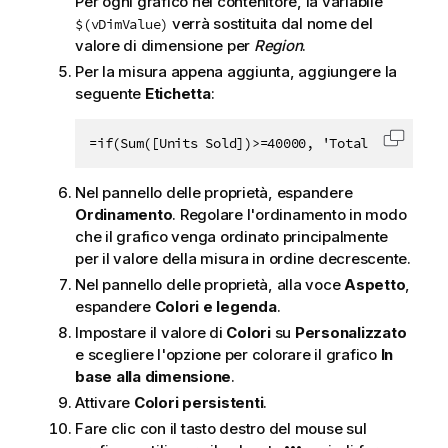
Per ogni grafico nel contenitore, la variabile
verrà sostituita dal nome del
$(vDimValue)
valore di dimensione per
Region
.
Per la misura appena aggiunta, aggiungere la
seguente
Etichetta
:
=if(Sum([Units Sold])>=40000, 'Total Profit', 
Copia c
Nel pannello delle proprietà, espandere
Ordinamento
. Regolare l'ordinamento in modo
che il grafico venga ordinato principalmente
per il valore della misura in ordine decrescente.
Nel pannello delle proprietà, alla voce
Aspetto
,
espandere
Colori e legenda
.
Impostare il valore di
Colori
su
Personalizzato
e scegliere l'opzione per colorare il grafico
In
base alla dimensione
.
Attivare
Colori persistenti
.
Fare clic con il tasto destro del mouse sul