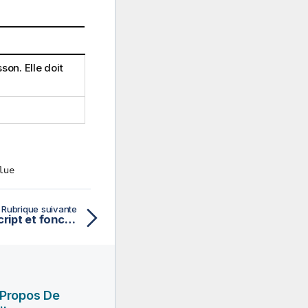
son. Elle doit
lue
Rubrique suivante
TDensity - fonction de script et fonction de graphique
 Propos De