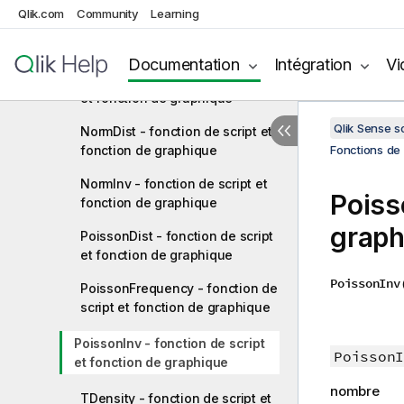
Qlik.com
Community
Learning
GammaDist - fonction de script
et fonction de graphique
Documentation
Intégration
Vi
GammaInv - fonction de script
et fonction de graphique
Qlik Sense 
NormDist - fonction de script et
fonction de graphique
Fonctions de 
NormInv - fonction de script et
Poiss
fonction de graphique
graph
PoissonDist - fonction de script
et fonction de graphique
PoissonInv
PoissonFrequency - fonction de
script et fonction de graphique
PoissonInv - fonction de script
PoissonI
et fonction de graphique
nombre
TDensity - fonction de script et