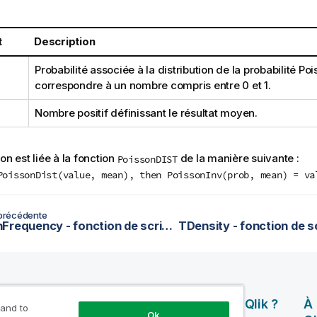
t
Description
Probabilité associée à la distribution de la probabilité Pois
correspondre à un nombre compris entre 0 et 1.
Nombre positif définissant le résultat moyen.
on est liée à la fonction
de la manière suivante :
PoissonDIST
PoissonDist(value, mean), then PoissonInv(prob, mean) = va
précédente
PoissonFrequency - fonction de script et fonction de graphique
rces
Produits
Pourquoi Qlik ?
À
 and to
Ok