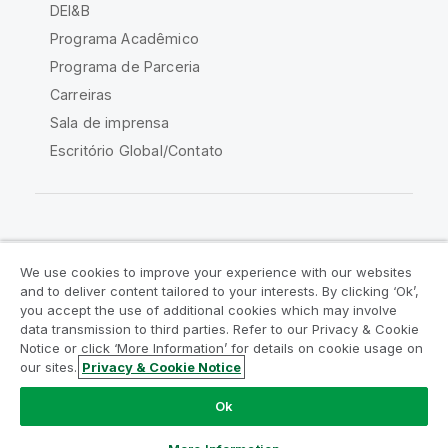
DEI&B
Programa Acadêmico
Programa de Parceria
Carreiras
Sala de imprensa
Escritório Global/Contato
Comunidade Qlik
We use cookies to improve your experience with our websites
and to deliver content tailored to your interests. By clicking ‘Ok’,
Acordos legais
Termos do produto
you accept the use of additional cookies which may involve
data transmission to third parties. Refer to our Privacy & Cookie
Legal Policies
Políticas Legais
Notice or click ‘More Information’ for details on cookie usage on
Termos de uso
Marcas comerciais
our sites.
Privacy & Cookie Notice
Do Not Share My Info
Ok
Copyright © 1993-2026 QlikTech International AB. Todos os
direitos reservados.