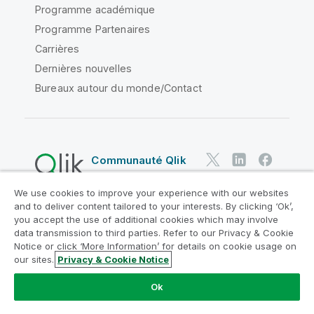
Programme académique
Programme Partenaires
Carrières
Dernières nouvelles
Bureaux autour du monde/Contact
Communauté Qlik
We use cookies to improve your experience with our websites
Contrats juridiques
and to deliver content tailored to your interests. By clicking ‘Ok’,
Conditions d'utilisation des produits
you accept the use of additional cookies which may involve
data transmission to third parties. Refer to our Privacy & Cookie
Legal Policies
Conditions légales
Notice or click ‘More Information’ for details on cookie usage on
Conditions d'utilisation
Marques
our sites.
Privacy & Cookie Notice
Do Not Share My Info
Ok
Copyright © 1993-2026 QlikTech International AB. Tous
droits réservés.