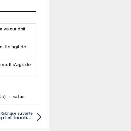
a valeur doit
 Il s'agit de
e. Il s'agit de
ta) = value
Rubrique suivante
BetaInv - fonction de script et fonction de graphique