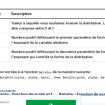
t
Description
Valeur à laquelle vous souhaitez évaluer la distribution. L
être comprise entre 0 et 1.
Nombre positif définissant le premier paramètre de forme.
l'exposant de la variable aléatoire.
Nombre positif définissant le deuxième paramètre de form
l'exposant qui contrôle la forme de la distribution.
on est liée à la fonction
de la manière suivante :
BetaInv
BetaDist(value, alpha, beta), then BetaInv(prob, alpha, be
précédente
BetaDensity - fonction de script et fonction de graphique
 and to
Ok