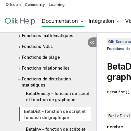
Fonctions d'inter-enregistrements
Qlik.com
Community
Learning
Fonctions logiques
Documentation
Intégration
Vi
Fonctions de mappage
Fonctions mathématiques
Qlik Sense 
Fonctions NULL
Fonctions de 
Fonctions de plage
BetaD
Fonctions relationnelles
graph
Fonctions de distribution
statistiques
BetaDist()
BetaDensity - fonction de script
et fonction de graphique
BetaDist - fonction de script et
BetaDist
fonction de graphique
nombre
BetaInv - fonction de script et