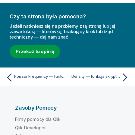
Czy ta strona była pomocna?
Jeżeli natkniesz się na problemy z tą stroną lub jej
zawartością — literówkę, brakujący krok lub błąd
techniczny — daj nam znać!
Przekaż tu opinię
PoissonFrequency — funkcja skryptu i funkcja wykresu
TDensity — funkcja skryptu i funkcja wykresu
Zasoby Pomocy
Filmy pomocy dla Qlik
Qlik Developer