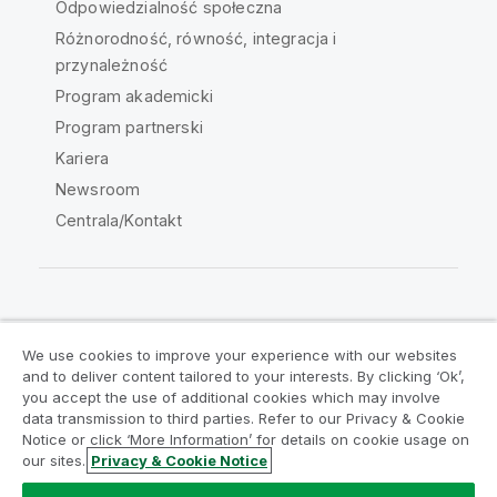
Odpowiedzialność społeczna
Różnorodność, równość, integracja i
przynależność
Program akademicki
Program partnerski
Kariera
Newsroom
Centrala/Kontakt
Społeczność Qlik
We use cookies to improve your experience with our websites
and to deliver content tailored to your interests. By clicking ‘Ok’,
Umowy prawne
Warunki produktu
you accept the use of additional cookies which may involve
data transmission to third parties. Refer to our Privacy & Cookie
Legal Policies
Legal Policies
Notice or click ‘More Information’ for details on cookie usage on
Warunki korzystania
Znaki towarowe
our sites.
Privacy & Cookie Notice
Do Not Share My Info