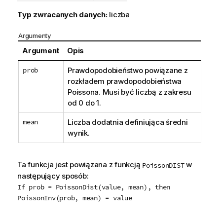
Typ zwracanych danych:
liczba
Argumenty
Argument
Opis
prob
Prawdopodobieństwo powiązane z
rozkładem prawdopodobieństwa
Poissona. Musi być liczbą z zakresu
od 0 do 1.
mean
Liczba dodatnia definiująca średni
wynik.
Ta funkcja jest powiązana z funkcją
w
PoissonDIST
następujący sposób:
If prob = PoissonDist(value, mean), then
PoissonInv(prob, mean) = value