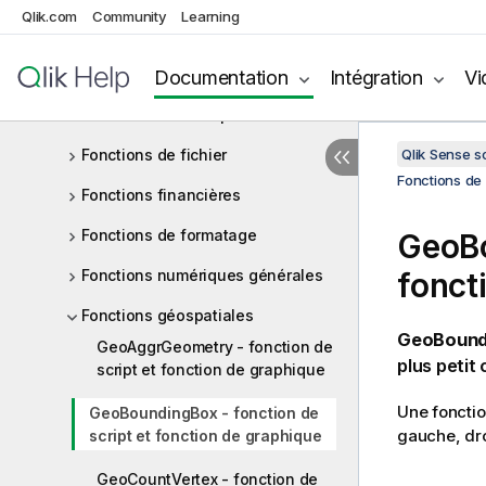
Fonctions de date et heure
Qlik.com
Community
Learning
Fonctions exponentielles et
logarithmiques
Documentation
Intégration
Vi
Fonctions de champ
Fonctions de fichier
Qlik Sense 
Fonctions de 
Fonctions financières
Fonctions de formatage
GeoBo
Fonctions numériques générales
fonct
Fonctions géospatiales
GeoBound
GeoAggrGeometry - fonction de
plus petit
script et fonction de graphique
Une foncti
GeoBoundingBox - fonction de
gauche, dro
script et fonction de graphique
GeoCountVertex - fonction de