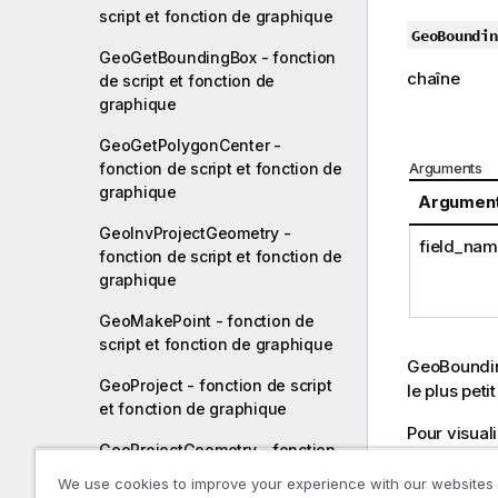
script et fonction de graphique
GeoBoundin
GeoGetBoundingBox - fonction
chaîne
de script et fonction de
graphique
GeoGetPolygonCenter -
Arguments
fonction de script et fonction de
graphique
Argumen
GeoInvProjectGeometry -
field_na
fonction de script et fonction de
graphique
GeoMakePoint - fonction de
script et fonction de graphique
GeoBoundi
GeoProject - fonction de script
le plus pet
et fonction de graphique
Pour visual
GeoProjectGeometry - fonction
dans un for
de script et fonction de
puis faites
We use cookies to improve your experience with our websites
graphique