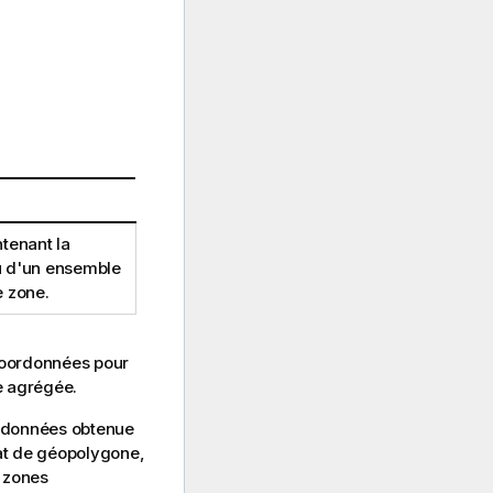
tenant la
ou d'un ensemble
e zone.
coordonnées pour
e agrégée.
oordonnées obtenue
mat de géopolygone,
s zones