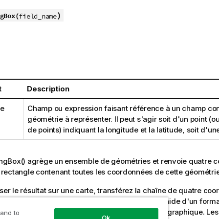
)
gBox(
field_name
t
Description
me
Champ ou expression faisant référence à un champ con
géométrie à représenter. Il peut s'agir soit d'un point (
de points) indiquant la longitude et la latitude, soit d'un
ngBox()
agrège un ensemble de géométries et renvoie quatre 
it rectangle contenant toutes les coordonnées de cette géométri
iser le résultat sur une carte, transférez la chaîne de quatre c
mat de polygone, balisez le champ transféré à l'aide d'un for
 glisser ce champ et déposez-le dans l'objet cartographique. Le
 and to
Ok