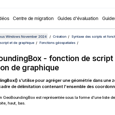
déos
Centre de migration
Guides d'évaluation
Guide
sous Windows November 2024
Création
Syntaxe des scripts et fonc
script et de graphique
Fonctions géospatiales
undingBox - fonction de script 
ion de graphique
ingBox()
s'utilise pour agréger une géométrie dans une zo
 cadre de délimitation contenant l'ensemble des coordonn
on
GeoBoundingBox
est représentée sous la forme d'une liste de
ite, haut, bas.