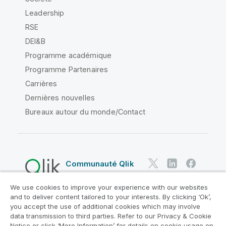
Leadership
RSE
DEI&B
Programme académique
Programme Partenaires
Carrières
Dernières nouvelles
Bureaux autour du monde/Contact
Communauté Qlik
We use cookies to improve your experience with our websites
Contrats juridiques
and to deliver content tailored to your interests. By clicking ‘Ok’,
Conditions d'utilisation des produits
you accept the use of additional cookies which may involve
data transmission to third parties. Refer to our Privacy & Cookie
Legal Policies
Conditions légales
Notice or click ‘More Information’ for details on cookie usage on