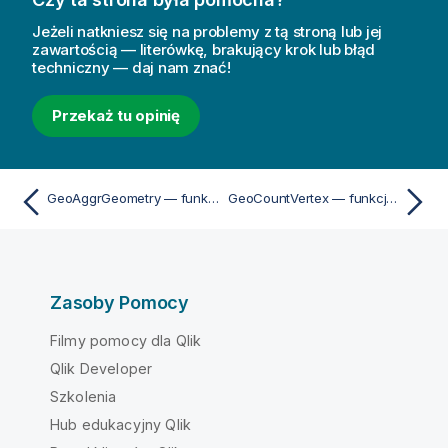
Jeżeli natkniesz się na problemy z tą stroną lub jej
zawartością — literówkę, brakujący krok lub błąd
techniczny — daj nam znać!
Przekaż tu opinię
GeoAggrGeometry — funkcja skryptu i funkcja wykresu
GeoCountVertex — funkcja skryptu i funkcja wykresu
Zasoby Pomocy
Filmy pomocy dla Qlik
Qlik Developer
Szkolenia
Hub edukacyjny Qlik