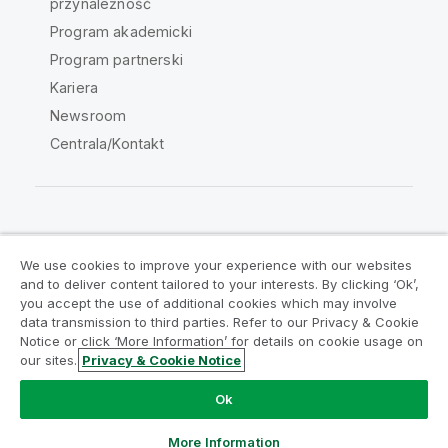
przynależność
Program akademicki
Program partnerski
Kariera
Newsroom
Centrala/Kontakt
Społeczność Qlik
We use cookies to improve your experience with our websites
and to deliver content tailored to your interests. By clicking ‘Ok’,
Umowy prawne
Warunki produktu
you accept the use of additional cookies which may involve
data transmission to third parties. Refer to our Privacy & Cookie
Legal Policies
Legal Policies
Notice or click ‘More Information’ for details on cookie usage on
Warunki korzystania
Znaki towarowe
our sites.
Privacy & Cookie Notice
Do Not Share My Info
Ok
Copyright © 1993-2026 QlikTech International AB. Wszelkie
prawa zastrzeżone.
More Information